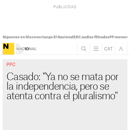
Síguenos en Discover
Juego El Nacional
ERC audios filtrados
PP menores
PPC
Casado: "Ya no se mata por
la independencia, pero se
atenta contra el pluralismo"