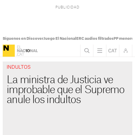
Síguenos en Discover
Juego El Nacional
ERC audios filtrados
PP menores
INDULTOS
La ministra de Justicia ve
improbable que el Supremo
anule los indultos