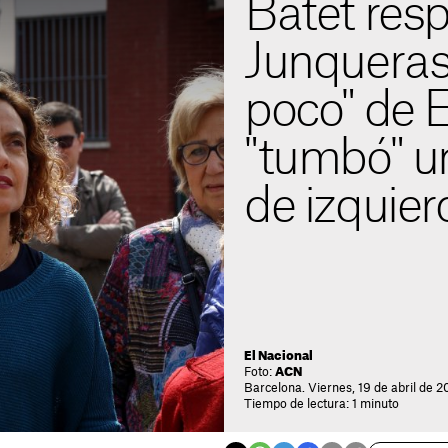
Batet res
Junqueras 
poco" de 
"tumbó" u
de izquier
El Nacional
Foto:
ACN
Barcelona. Viernes, 19 de abril de 2
Tiempo de lectura: 1 minuto