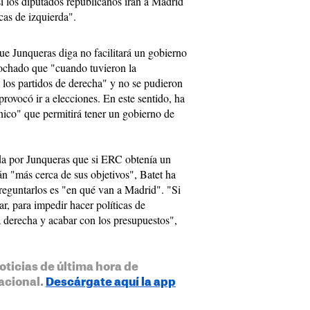
i los diputados republicanos irán a Madrid
cas de izquierda".
ue Junqueras diga no facilitará un gobierno
rochado que "cuando tuvieron la
 los partidos de derecha" y no se pudieron
provocó ir a elecciones. En este sentido, ha
único" que permitirá tener un gobierno de
ada por Junqueras que si ERC obtenía un
án "más cerca de sus objetivos", Batet ha
reguntarlos es "en qué van a Madrid". "Si
r, para impedir hacer políticas de
a derecha y acabar con los presupuestos",
oticias de última hora de
acional.
Descárgate aquí la app