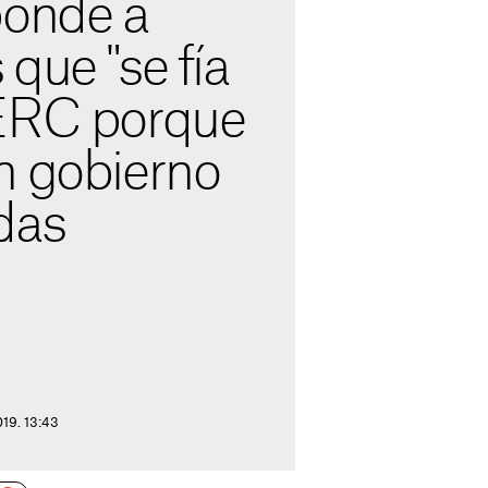
ponde a
que "se fía
ERC porque
n gobierno
das
019. 13:43