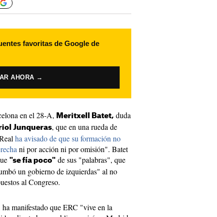
uentes favoritas de Google de
VAR AHORA →
celona en el 28-A,
duda
Meritxell Batet,
, que en una rueda de
riol Junqueras
 Real
ha avisado de que su formación no
erecha
ni por acción ni por omisión". Batet
ue
de sus "palabras", que
"se fía poco"
umbó un gobierno de izquierdas" al no
puestos al Congreso.
t, ha manifestado que ERC "vive en la