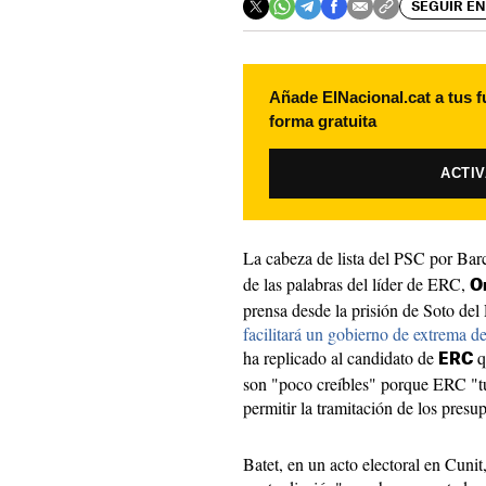
SEGUIR EN
Añade ElNacional.cat a tus f
forma gratuita
ACTI
La cabeza de lista del PSC por Bar
de las palabras del líder de ERC,
O
prensa desde la prisión de Soto del
facilitará un gobierno de extrema d
ha replicado al candidato de
q
ERC
son "poco creíbles" porque ERC "t
permitir la tramitación de los presu
Batet, en un acto electoral en Cuni