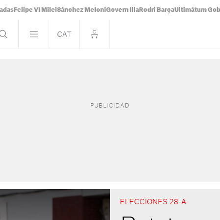
tadas
Felipe VI Milei
Sánchez Meloni
Govern Illa
Rodri Barça
Ultimátum Gobi
ELECCIONES 28-A