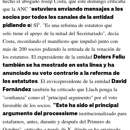
hecho el abogado Josep Costa, que este domingo criticaba
que la ANC "
estuviera enviando mensajes a los
socios por todos los canales de la entidad
l SÍ". "Es una reforma de estatutos que
pidiendo e
solo tiene el apoyo de la mitad del Secretariado", decía
Costa, recordando el manifiesto que impulsó junto con
más de 200 socios pidiendo la retirada de la votación de
los estatutos. El expresidente de la entidad
Dolors Feliu
también se ha mostrado en esta línea y ha
anunciado su voto contrario a la reforma de
. El exvicepresidente de la entidad
los estatutos
David
también ha criticado que Llach ponga la
Fernàndez
"confianza" como el "principal argumento" por el voto
favorable de los socios.
"Este ha sido el principal
institucionalizado para
argumento del processisme
estafarnos, antes, durante y después del Primero de
Octubre", criticaba a través de X, dónde se ha originado