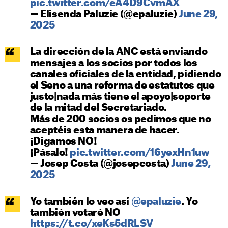
pic.twitter.com/eA4D9CvmAX
— Elisenda Paluzie (@epaluzie)
June 29,
2025
La dirección de la ANC está enviando
mensajes a los socios por todos los
canales oficiales de la entidad, pidiendo
el Seno a una reforma de estatutos que
justo|nada más tiene el apoyo|soporte
de la mitad del Secretariado.
Más de 200 socios os pedimos que no
aceptéis esta manera de hacer.
¡Digamos NO!
¡Pásalo!
pic.twitter.com/16yexHn1uw
— Josep Costa (@josepcosta)
June 29,
2025
Yo también lo veo así
@epaluzie
. Yo
también votaré NO
https://t.co/xeKs5dRLSV