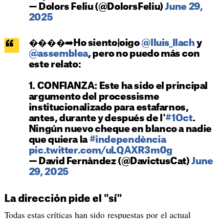
— Dolors Feliu (@DolorsFeliu)
June 29,
2025
����➡️Ho siento|oigo
@lluis_llach
y
@assemblea
, pero no puedo más con
este relato:
1. CONFIANZA: Este ha sido el principal
argumento del processisme
institucionalizado para estafarnos,
antes, durante y después de l'
#1Oct
.
Ningún nuevo cheque en blanco a nadie
que quiera la
#independència
pic.twitter.com/uLQAXR3m0g
— David Fernàndez (@DavictusCat)
June
29, 2025
La dirección pide el "sí"
Todas estas críticas han sido respuestas por el actual