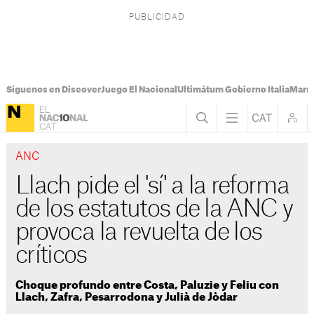
Síguenos en Discover
Juego El Nacional
Ultimátum Gobierno Italia
Marr
ANC
Llach pide el 'sí' a la reforma
de los estatutos de la ANC y
provoca la revuelta de los
críticos
Choque profundo entre Costa, Paluzie y Feliu con
Llach, Zafra, Pesarrodona y Julià de Jòdar