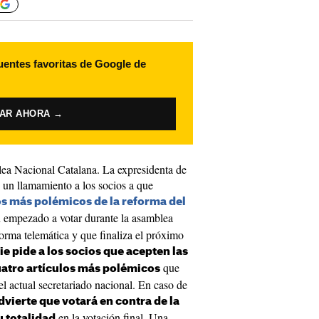
uentes favoritas de Google de
VAR AHORA →
ea Nacional Catalana. La expresidenta de
 un llamamiento a los socios a que
os más polémicos de la reforma del
an empezado a votar durante la asamblea
forma telemática y que finaliza el próximo
ie pide a los socios que acepten las
que
uatro artículos más polémicos
l actual secretariado nacional. En caso de
dvierte que votará en contra de la
en la votación final. Una
u totalidad