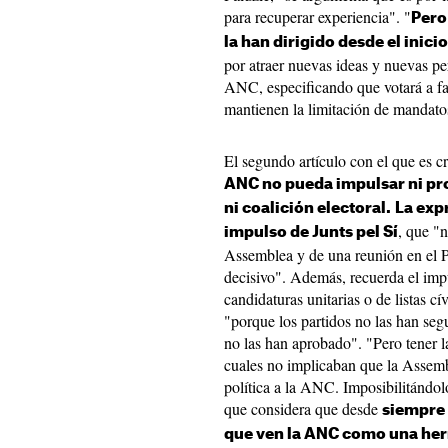
para recuperar experiencia". "
Pero
la han dirigido desde el inicio
por atraer nuevas ideas y nuevas pe
ANC, especificando que votará a fa
mantienen la limitación de mandatos
El segundo artículo con el que es c
ANC no pueda impulsar ni pr
ni coalición electoral.
La exp
, que "
impulso de Junts pel Sí
Assemblea y de una reunión en el P
decisivo". Además, recuerda el impu
candidaturas unitarias o de listas cí
"porque los partidos no las han segu
no las han aprobado". "Pero tener l
cuales no implicaban que la Assemb
política a la ANC. Imposibilitándol
que considera que desde
siempre 
que ven la ANC como una herr