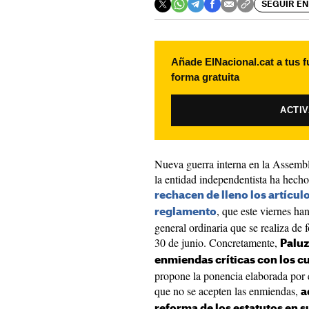
SEGUIR EN
Añade ElNacional.cat a tus f
forma gratuita
ACTI
Nueva guerra interna en la Assembl
la entidad independentista ha hecho
rechacen de lleno los artícul
, que este viernes h
reglamento
general ordinaria que se realiza de 
30 de junio. Concretamente,
Paluz
enmiendas críticas con los c
propone la ponencia elaborada por e
que no se acepten las enmiendas,
a
reforma de los estatutos en s