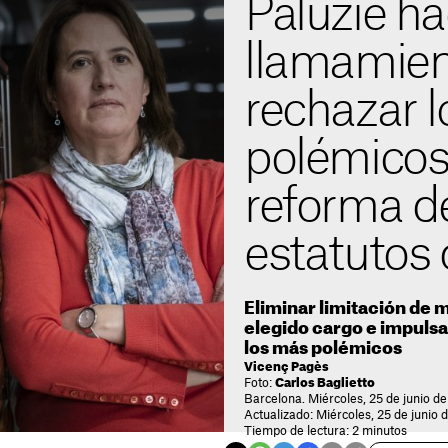
Paluzie h
llamamien
rechazar l
polémicos
reforma de
estatutos
Eliminar limitación de 
elegido cargo e impulsa
los más polémicos
Vicenç Pagès
Foto:
Carlos Baglietto
Barcelona. Miércoles, 25 de junio de
Actualizado: Miércoles, 25 de junio 
Tiempo de lectura: 2 minutos