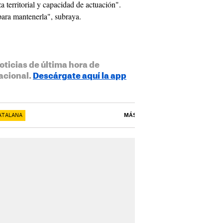
 territorial y capacidad de actuación".
para mantenerla", subraya.
oticias de última hora de
acional.
Descárgate aquí la app
ATALANA
MÁS