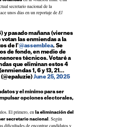
ctual secretario nacional de la
ace unos días en un reportaje de
El
) y pasado mañana (viernes
e votan las enmiendas a la
os de l'
@assemblea
. Se
s de fondo, en medio de
enores técnicos. Votaré a
ndas que eliminan estos 4
nmiendas 1, 6 y 13, 21...
e (@epaluzie)
June 25, 2025
ndatos y el mínimo para ser
impulsar opciones electorales,
ulos. El primero, en
la eliminación del
. Según
ser secretario nacional
as dificultades de encontrar candidatos y