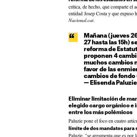
crítica, de hecho, que comparte el a
entidad Josep Costa y que expuso h
Nacional.cat
.
Mañana (jueves 26
27 hasta las 15h) s
reforma de Estatut
proponen 4 cambio
muchos cambios m
favor de las enmie
cambios de fondo (e
— Elisenda Paluzi
Eliminar limitación de ma
elegido cargo orgánico e 
entre los más polémicos
Paluzie pone el foco en cuatro artíc
límite de dos mandatos para 
Paluzie, "se argumenta que es por l