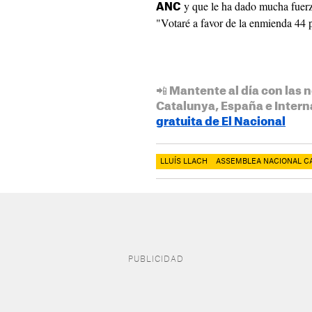
y que le ha dado mucha fuerza
ANC
"Votaré a favor de la enmienda 44 
📲 Mantente al día con las n
Catalunya, España e Intern
gratuita de El Nacional
LLUÍS LLACH
ASSEMBLEA NACIONAL C