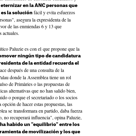
 eternizar en la ANC personas que
fácil y evita esfuerzos
 es la solución
rsonas", asegura la expresidenta de la
vor de las enmiendas 6 y 13 que
 actuales.
rítico Paluzie es con el que propone que la
omover ningún tipo de candidatura
residenta de la entidad recuerda el
nace después de una consulta de la
alau donde la Assemblea tiene un rol
lso de Primàries o las propuestas de
vicas alternativas que no han salido bien,
ido o porque el secretariado o los socios
a opción de hacer estas propuestas, las
lea se transformara en partido, daba fuerza
o, no recuperará influencia", opina Paluzie,
ha habido un "equilibrio" entre los
amienta de movilización y los que