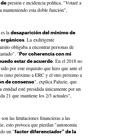
presión e incidencia política. "Votaré a
 de
ga manteniendo esta doble función",
 es la
desaparición del mínimo de
. La exdirigente
s orgánicos
uisito obligaba a encontrar personas de
ariado". "
Por coherencia con mi
. En el 2018 no
 puedo estar de acuerdo
 sido por este requisito que hizo que ante el
tos (uno próximo a ERC y el otro próximo a
", explica Paluzie, que
ón de consenso
a entidad esté presidida únicamente por un
da 21 que mantiene los 2/3 actuales",
son las limitaciones financieras a las
zie, esto provoca que pierdan "autonomía
ido un "
factor diferenciador" de la