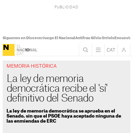
Síguenos en Discover
Juego El Nacional
Antifrau Sílvia Orriols
Encuesta 
MEMORIA HISTÓRICA
La ley de memoria
democrática recibe el 'sí'
definitivo del Senado
La ley de memoria democrática se aprueba en el
Senado, sin que el PSOE haya aceptado ninguna de
las enmiendas de ERC