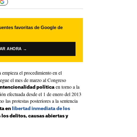
uentes favoritas de Google de
VAR AHORA →
 empieza el procedimiento en el
llegue el mes de marzo al Congreso
en torno a la
intencionalidad política
ión efectuada desde el 1 de enero del 2013
 las protestas posteriores a la sentencia
ta en
libertad inmediata de los
 los delitos, causas abiertas y