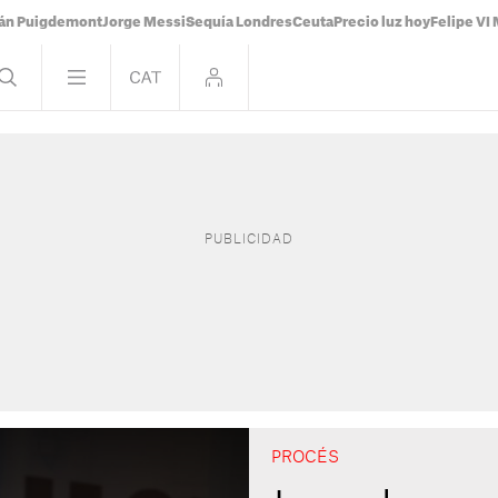
ián Puigdemont
Jorge Messi
Sequía Londres
Ceuta
Precio luz hoy
Felipe VI 
PROCÉS