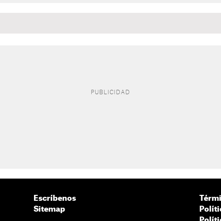
Escríbenos
Térmi
Sitemap
Polít
Polít