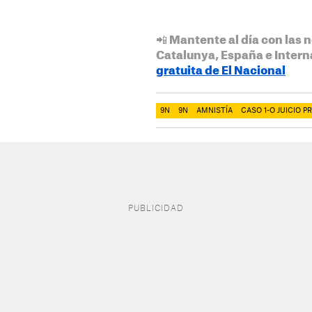
📲 Mantente al día con las n
Catalunya, España e Intern
gratuita de El Nacional
9N
9N
AMNISTÍA
CASO 1-O JUICIO P