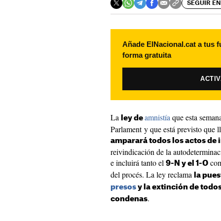
SEGUIR EN
Añade ElNacional.cat a tus f
forma gratuita
ACTI
La
amnistía
que esta semana
ley de
Parlament y que está previsto que 
amparará todos los actos de 
reivindicación de la autodeterminac
e incluirá tanto el
como
9-N y el 1-O
del procés. La ley reclama
la pues
presos
y la extinción de todos
.
condenas