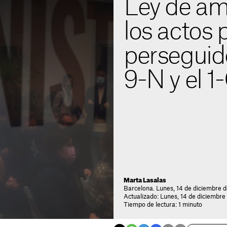
Ley de amn
los actos p
perseguido
9-N y el 1
Marta Lasalas
Barcelona. Lunes, 14 de diciembre 
Actualizado: Lunes, 14 de diciembre
Tiempo de lectura: 1 minuto