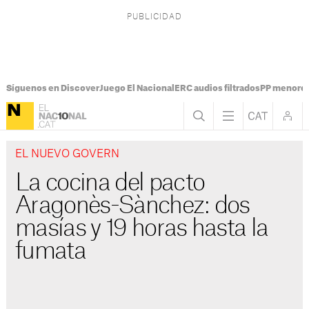
Síguenos en Discover
Juego El Nacional
ERC audios filtrados
PP menores
EL NUEVO GOVERN
La cocina del pacto
Aragonès-Sànchez: dos
masías y 19 horas hasta la
fumata