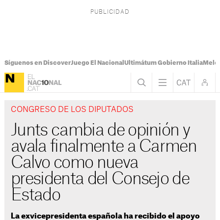
Síguenos en Discover
Juego El Nacional
Ultimátum Gobierno Italia
Melon
CONGRESO DE LOS DIPUTADOS
Junts cambia de opinión y
avala finalmente a Carmen
Calvo como nueva
presidenta del Consejo de
Estado
La exvicepresidenta española ha recibido el apoyo