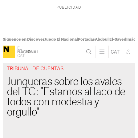
Síguenos en Discover
Juego El Nacional
Portadas
Abdoul El-Sayed
Imáge
TRIBUNAL DE CUENTAS
Junqueras sobre los avales
del TC: "Estamos al lado de
todos con modestia y
orgullo"