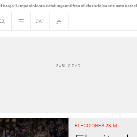
i Barça
Tiempo violento Catalunya
Antifrau Sílvia Orriols
Asesinato Barce
ELECCIONES 28-M