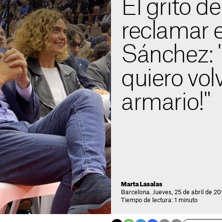
El grito d
reclamar e
Sánchez: 
quiero volv
armario!"
Marta Lasalas
Barcelona. Jueves, 25 de abril de 201
Tiempo de lectura: 1 minuto