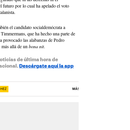
 futuro por lo cual ha apelado el voto
alanista.
mbién el candidato socialdemócrata a
ns Timmermans, que ha hecho una parte de
 ha provocado las alabanzas de Pedro
o más allá de un
bona nit
.
oticias de última hora de
acional.
Descárgate aquí la app
CHEZ
MÁS