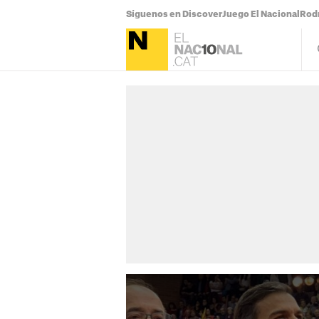
Síguenos en Discover
Juego El Nacional
Rodr