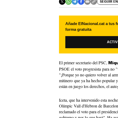
SEGUIR EN
Añade ElNacional.cat a tus f
forma gratuita
ACTI
El primer secretario del PSC,
Miqu
PSOE el voto progresista para no "
"¡Porque yo no quiero volver al arm
mitinero que ya ha hecho popular y
están en juego los derechos, el autog
Iceta, que ha intervenido esta noche
Olímpic Vall d'Hebron de Barcelon
reclamado el voto para el presiden
gobierno y por lo que hará". Ha ase