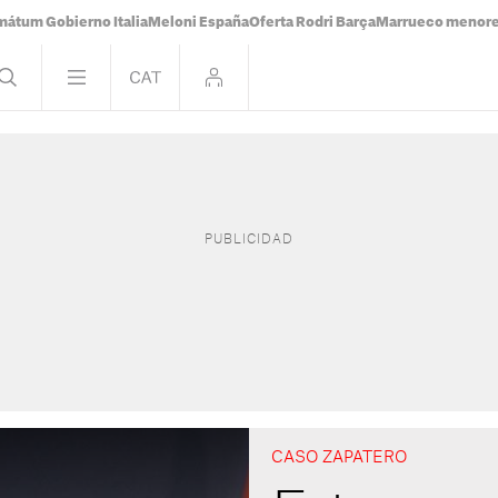
mátum Gobierno Italia
Meloni España
Oferta Rodri Barça
Marrueco menor
CASO ZAPATERO