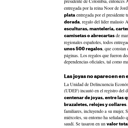
presidente de Colombia, entonces 
entregada por la reina Noor de Jo
entregada por el presidente 
plata
, regalo del líder malasi
dorada
esculturas, mantelería, carter
de mand
camisetas o abrecartas
regionales españoles, todos entrega
, que constan
unos 500 regalos
páginas. Los regalos que fueron de
dependencias oficiales, tal como ma
Las joyas no aparecen en
La Unidad de Delincuencia Económi
(UDEF) incautó en el registro del 
centenar de joyas, entre las 
brazaletes, relojes y collares
familiares, incluyendo a su mujer, 
miércoles, su entorno ha señalado q
saudí. Se tasaron en un
valor tota