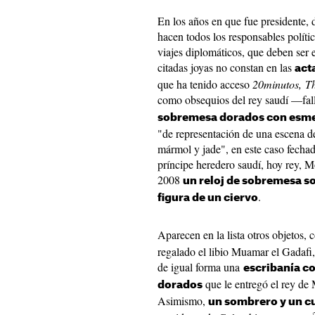
En los años en que fue presidente,
hacen todos los responsables políti
viajes diplomáticos, que deben ser
citadas joyas no constan en las
act
que ha tenido acceso
20minutos,
T
como obsequios del rey saudí —fa
sobremesa dorados con esm
"de representación de una escena de
mármol y jade", en este caso fechad
príncipe heredero saudí, hoy rey, 
2008
un reloj de sobremesa s
.
figura de un ciervo
Aparecen en la lista otros objetos,
regalado el libio Muamar el Gadafi,
de igual forma una
escribanía c
que le entregó el rey d
dorados
Asimismo,
un sombrero y un c