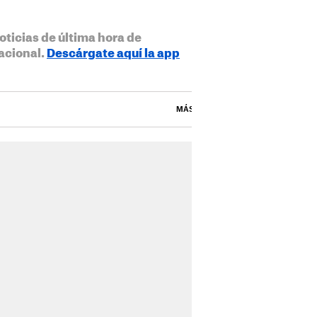
oticias de última hora de
acional.
Descárgate aquí la app
MÁS