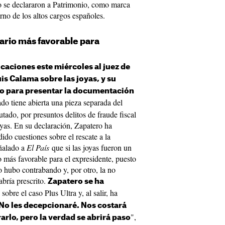
no se declararon a Patrimonio, como marca
no de los altos cargos españoles.
ario más favorable para
caciones este miércoles al juez de
is Calama sobre las joyas, y su
o para presentar la documentación
ado tiene abierta una pieza separada del
utado, por presuntos delitos de fraude fiscal
oyas. En su declaración, Zapatero ha
ido cuestiones sobre el rescate a la
eñalado a
El País
que si las joyas fueron un
o más favorable para el expresidente, puesto
o hubo contrabando y, por otro, la no
abría prescrito.
Zapatero se ha
 sobre el caso Plus Ultra y, al salir, ha
No les decepcionaré. Nos costará
",
lo, pero la verdad se abrirá paso