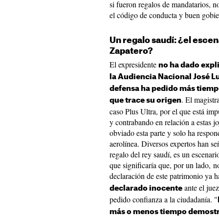
si fueron regalos de mandatarios, 
el código de conducta y buen gobier
Un regalo saudí: ¿el escen
Zapatero?
El expresidente
no ha dado expli
la Audiencia Nacional José Lu
defensa ha pedido más tiemp
. El magistr
que trace su origen
caso Plus Ultra, por el que está imp
y contrabando en relación a estas j
obviado esta parte y solo ha respond
aerolínea. Diversos expertos han s
regalo del rey saudí, es un escenari
que significaría que, por un lado, n
declaración de este patrimonio ya h
ante el juez
declarado inocente
pedido confianza a la ciudadanía. "
más o menos tiempo demostrar