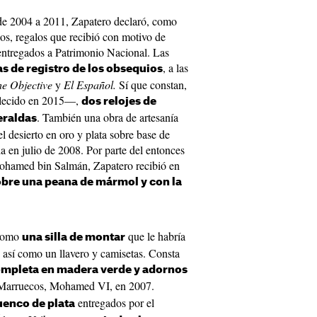
 de 2004 a 2011, Zapatero declaró, como
cos, regalos que recibió con motivo de
 entregados a Patrimonio Nacional. Las
, a las
as de registro de los obsequios
he Objective
y
El Español.
Sí que constan,
llecido en 2015—,
dos relojes de
. También una obra de artesanía
eraldas
l desierto en oro y plata sobre base de
a en julio de 2008. Por parte del entonces
Mohamed bin Salmán, Zapatero recibió en
obre una peana de mármol y con la
 como
que le habría
una silla de montar
 así como un llavero y camisetas. Consta
ompleta en madera verde y adornos
e Marruecos, Mohamed VI, en 2007.
entregados por el
uenco de plata