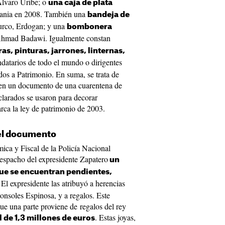
Álvaro Uribe; o
una caja de plata
rdania en 2008. También una
bandeja de
turco, Erdogan; y una
bombonera
o Ahmad Badawi. Igualmente constan
as, pinturas, jarrones, linternas,
atarios de todo el mundo o dirigentes
dos a Patrimonio. En suma, se trata de
 en un documento de una cuarentena de
clarados se usaron para decorar
rca la ley de patrimonio de 2003.
 el documento
ca y Fiscal de la Policía Nacional
despacho del expresidente Zapatero
un
que se encuentran pendientes,
. El expresidente las atribuyó a herencias
Sonsoles Espinosa, y a regalos. Este
ue una parte proviene de regalos del rey
. Estas joyas,
l de 1,3 millones de euros