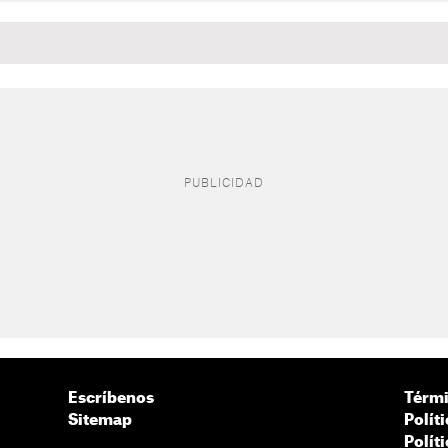
Escríbenos
Térmi
Sitemap
Polít
Polít