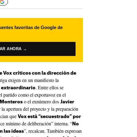
uentes favoritas de Google de
VAR AHORA →
 Vox críticos con la dirección de
riga exigen en un manifiesto la
. Entre ellos se
 extraordinario
el partido como el exportavoz en el
o el exnúmero dos
s Monteros
Javier
r la apertura del proyecto y la preparación
ncian que
Vox está “secuestrado” por
ce mínimo de deliberación” interna. “
No
”, recalcan. También expresan
n las ideas