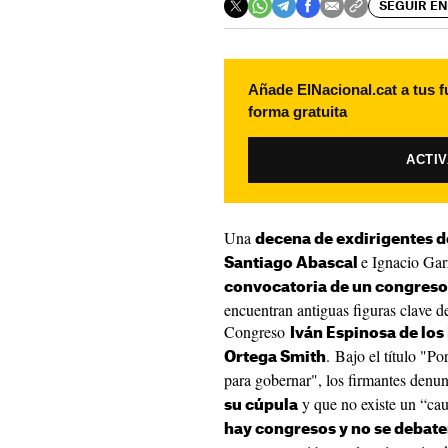
SEGUIR EN
Añade ElNacional.cat a tus f
forma gratuita
ACTI
Una
decena de exdirigentes de
e Ignacio Gar
Santiago Abascal
convocatoria de un congreso
encuentran antiguas figuras clave d
Congreso
Iván Espinosa de lo
. Bajo el título "Po
Ortega Smith
para gobernar", los firmantes denu
y que no existe un “cau
su cúpula
hay congresos y no se debate