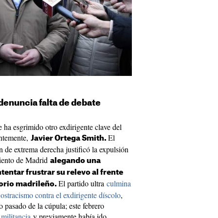
denuncia falta de debate
ha esgrimido otro exdirigente clave del
entemente,
El
Javier Ortega Smith.
 de extrema derecha justificó la expulsión
miento de Madrid
alegando una
entar frustrar su relevo al frente
El partido ultra
culmina
torio madrileño.
ostracismo contra el exdirigente díscolo
,
o pasado de la cúpula; este febrero
militancia
y previamente había ido