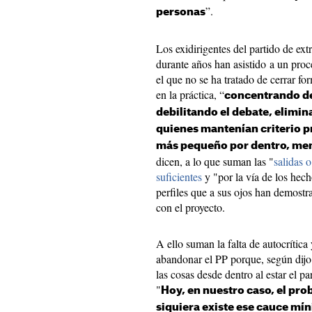
”.
personas
Los exidirigentes del partido de e
durante años han asistido a un pro
el que no se ha tratado de cerrar fo
en la práctica, “
concentrando d
debilitando el debate, elimi
quienes mantenían criterio p
más pequeño por dentro, men
dicen, a lo que suman las "
salidas 
suficientes
y "por la vía de los hec
perfiles que a sus ojos han demost
con el proyecto.
A ello suman la falta de autocrític
abandonar el PP porque, según dijo
las cosas desde dentro al estar el pa
"
Hoy, en nuestro caso, el pro
siquiera existe ese cauce mí