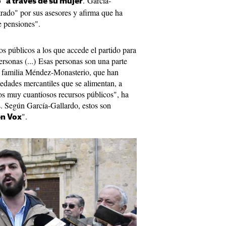
. García-
" a través de su mujer
trado" por sus asesores y afirma que ha
e pensiones".
s públicos a los que accede el partido para
rsonas (...) Esas personas son una parte
la familia Méndez-Monasterio, que han
iedades mercantiles que se alimentan, a
nos muy cuantiosos recursos públicos", ha
és. Según García-Gallardo, estos son
".
en Vox