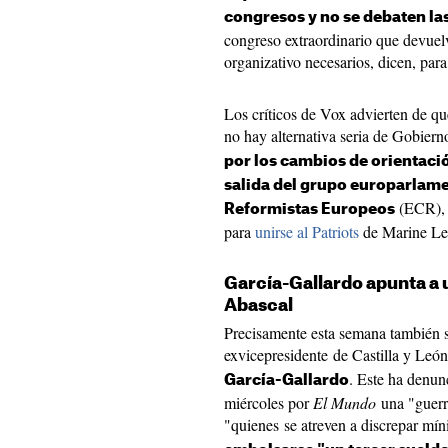
congresos y no se debaten la
congreso extraordinario que devuelv
organizativo necesarios, dicen, par
Los críticos de Vox advierten de qu
no hay alternativa seria de Gobier
por los cambios de orientació
salida del grupo europarlame
(ECR), p
Reformistas Europeos
para
unirse al Patriots
de Marine Le 
García-Gallardo apunta a
Abascal
Precisamente esta semana también s
exvicepresidente de Castilla y León 
. Este ha denun
García-Gallardo
miércoles por
El Mundo
una "guerra
"quienes se atreven a discrepar m