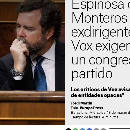
Espinosa 
Monteros 
exdirigent
Vox exige
un congre
partido
Los críticos de Vox avi
de entidades opacas"
Jordi Martín
Foto:
Europa Press
Barcelona. Miércoles, 18 de marzo 
Tiempo de lectura: 4 minutos