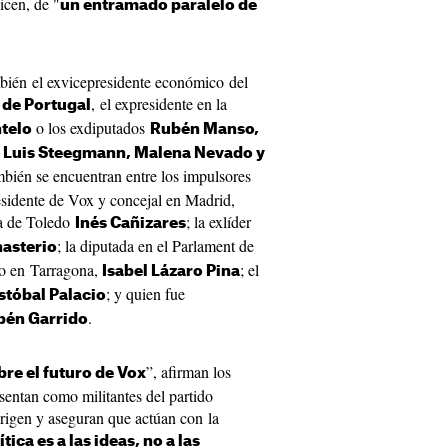
icen, de "
un entramado paralelo de
ambién el exvicepresidente económico del
, el expresidente en la
 de Portugal
o los exdiputados
telo
Rubén Manso,
an Luis Steegmann, Malena Nevado y
mbién se encuentran entre los impulsores
esidente de Vox y concejal en Madrid,
sa de Toledo
; la exlíder
Inés Cañizares
; la diputada en el Parlament de
asterio
do en Tarragona,
; el
Isabel Lázaro Pina
; y quien fue
stóbal Palacio
.
bén Garrido
”, afirman los
bre el futuro de Vox
esentan como militantes del partido
igen y aseguran que actúan con la
ítica es a las ideas, no a las