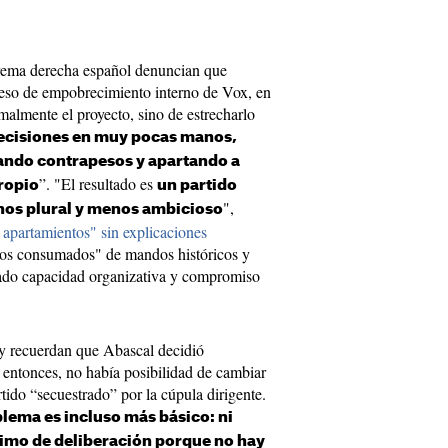
xtrema derecha español denuncian que
ceso de empobrecimiento interno de Vox, en
rmalmente el proyecto, sino de estrecharlo
ecisiones en muy pocas manos,
nando contrapesos y apartando a
”. "El resultado es
ropio
un partido
",
os plural y menos ambicioso
o apartamientos" sin explicaciones
hos consumados" de mandos históricos y
rado capacidad organizativa y compromiso
a y recuerdan que Abascal decidió
 entonces, no había posibilidad de cambiar
rtido “secuestrado” por la cúpula dirigente.
blema es incluso más básico: ni
nimo de deliberación porque no hay