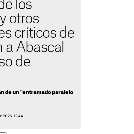
de los
y otros
es críticos de
n a Abascal
so de
san de un "entramado paralelo
de 2026. 12:44