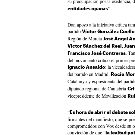
su preocupación por la existencia, d
".
entidades opacas
Dan apoyo a la iniciativa crítica t
partido
Víctor González Coello
Región de Murcia
José Ángel An
Víctor Sánchez del Real, Ju
. Ta
Francisco José Contreras
del movimiento crítico el primer pr
; la vicealcade
Ignacio Ansaldo
del partido en Madrid,
Rocío Mon
Catalunya y expresidenta del parti
diputado regional de Cantabria
Cri
vicepresidente de Movilización
Ru
“
Es hora de abrir el debate so
firmantes del manifiesto, que se pr
comprometidos con Vox desde su or
convicción de que “
la lealtad pol