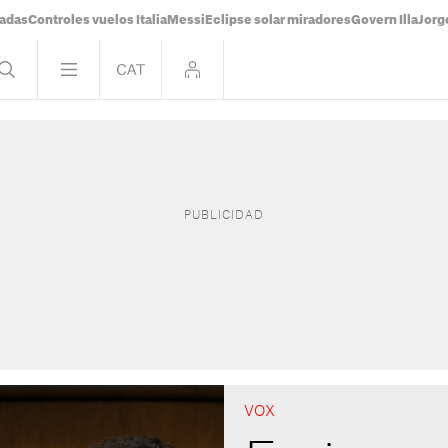
tadas
Controles vuelos Italia
Messi
Eclipse solar miradores
Govern Illa
Jorg
VOX