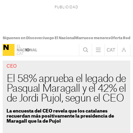
Síguenos en Discover
Juego El Nacional
Marrueco menores
Oferta Rodri
CEO
El 58% aprueba el legado de
Pasqual Maragall y el 42% el
de Jordi Pujol, según el CEO
La encuesta del CEO revela que los catalanes
recuerdan más positivamente la presidencia de
Maragall que la de Pujol