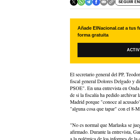
SEGUIR EN
Añade ElNacional.cat a tus f
forma gratuita
ACTI
El secretario general del PP, Teodoro
fiscal general Dolores Delgado y di
PSOE". En una entrevista en Onda 
de si la fiscalía ha pedido archivar
Madrid porque "conoce al acusado" 
"alguna cosa que tapar" con el 8-M
"No es normal que Marlaska se juegu
afirmado. Durante la entrevista, Ga
a la polémica de los informes de la