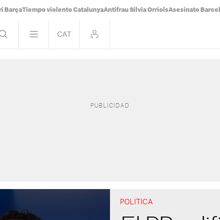
i Barça
Tiempo violento Catalunya
Antifrau Sílvia Orriols
Asesinato Barce
POLITICA