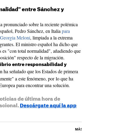
rmalidad" entre Sánchez y
ha pronunciado sobre la reciente polémica
español, Pedro Sánchez, en Italia
para
a Georgia Meloni
, limpiada a la extrema
grantes. El ministro español ha dicho que
os es "con total normalidad", añadiendo que
posición" respecto de la migración.
brio entre responsabilidad y
n ha señalado que los Estados de primera
amente" a este fenómeno, por lo que ha
Europea para encontrar una solución.
oticias de última hora de
acional.
Descárgate aquí la app
MÁS