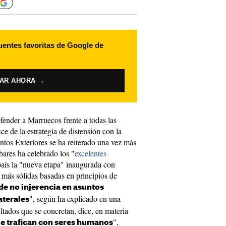
uentes favoritas de Google de
VAR AHORA →
fender a Marruecos frente a todas las
fice de la estrategia de distensión con la
ntos Exteriores se ha reiterado una vez más
bares ha celebrado los "
excelentes
país la "nueva etapa" inaugurada con
 más sólidas basadas en principios de
de no injerencia en asuntos
", según ha explicado en una
aterales
ltados que se concretan, dice, en materia
",
ue trafican con seres humanos