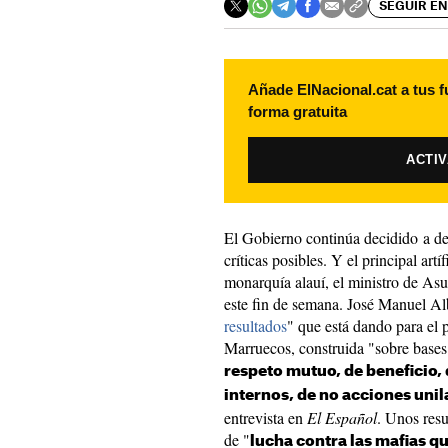
SEGUIR EN
Añade ElNacional.cat a tus f
forma gratuita
ACTI
El Gobierno continúa decidido a de
críticas posibles. Y el principal artí
monarquía alauí, el ministro de Asu
este fin de semana. José Manuel Al
resultados
" que está dando para el 
Marruecos, construida "sobre bases
respeto mutuo, de beneficio, 
internos, de no acciones unil
entrevista en
El Español
. Unos resu
de "
lucha contra las mafias q