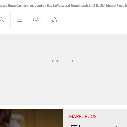
s eclipse
Controles vuelos Italia
Abascal Sánchez
Irán EE. UU.
Messi
Preci
MARRUECOS