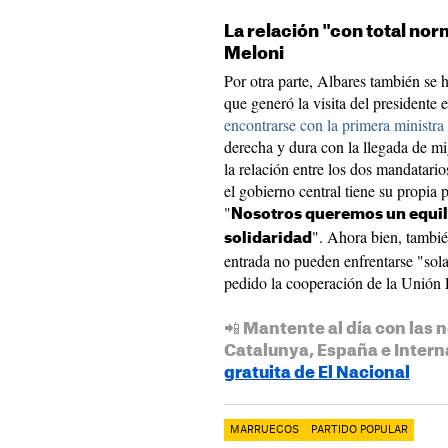
La relación "con total no
Meloni
Por otra parte, Albares también se 
que generó la visita del presidente 
encontrarse con la primera ministr
derecha y dura con la llegada de mi
la relación entre los dos mandatari
el gobierno central tiene su propia 
"
Nosotros queremos un equili
". Ahora bien, tambié
solidaridad
entrada no pueden enfrentarse "sol
pedido la cooperación de la Unión 
📲 Mantente al día con las n
Catalunya, España e Intern
gratuita de El Nacional
MARRUECOS
PARTIDO POPULAR