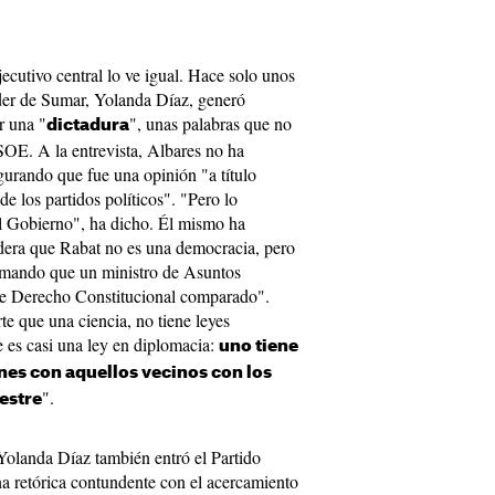
ecutivo central lo ve igual. Hace solo unos
íder de Sumar, Yolanda Díaz, generó
r una "
", unas palabras que no
dictadura
SOE. A la entrevista, Albares no ha
gurando que fue una opinión "a título
de los partidos políticos". "Pero lo
el Gobierno", ha dicho. Él mismo ha
idera que Rabat no es una democracia, pero
firmando que un ministro de Asuntos
 de Derecho Constitucional comparado".
e que una ciencia, no tiene leyes
 es casi una ley en diplomacia:
uno tiene
nes con aquellos vecinos con los
".
restre
Yolanda Díaz también entró el Partido
na retórica contundente con el acercamiento