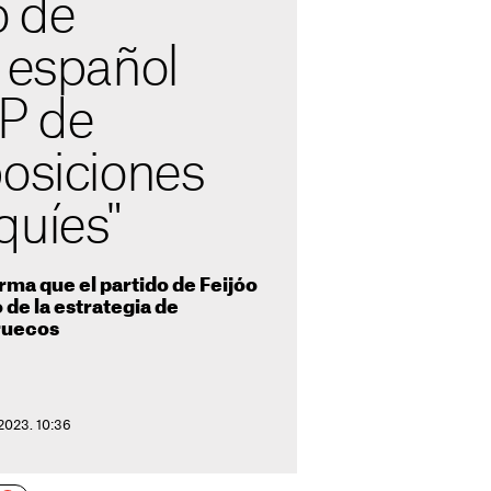
o de
 español
PP de
posiciones
quíes"
rma que el partido de Feijóo
 de la estrategia de
ruecos
 2023. 10:36