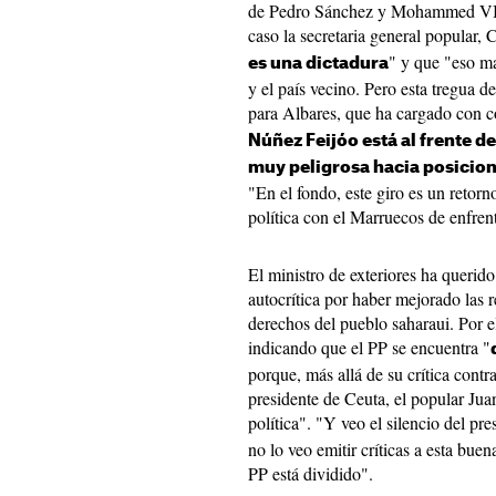
de Pedro Sánchez y Mohammed VI a 
caso la secretaria general popular
" y que "eso ma
es una dictadura
y el país vecino. Pero esta tregua d
para Albares, que ha cargado con c
Núñez Feijóo está al frente d
muy peligrosa hacia posicio
"En el fondo, este giro es un retorno
política con el Marruecos de enfren
El ministro de exteriores ha querido
autocrítica por haber mejorado las 
derechos del pueblo saharaui. Por e
indicando que el PP se encuentra "
porque, más allá de su crítica contr
presidente de Ceuta, el popular Juan
política". "Y veo el silencio del pr
no lo veo emitir críticas a esta buen
PP está dividido".