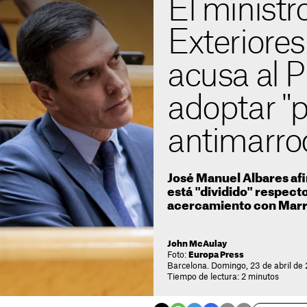
El ministr
Exteriores
acusa al 
adoptar "
antimarro
José Manuel Albares afi
está "dividido" respecto
acercamiento con Mar
John McAulay
Foto:
Europa Press
Barcelona. Domingo, 23 de abril de
Tiempo de lectura: 2 minutos