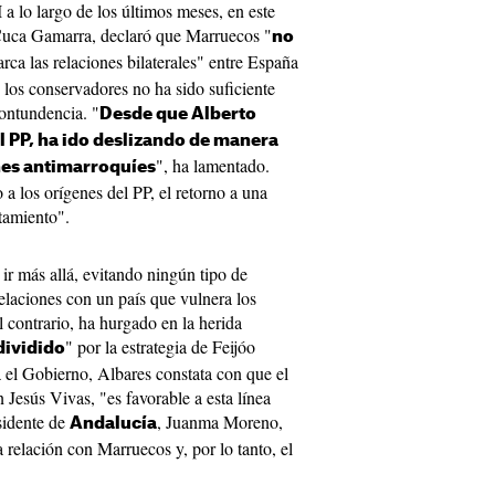
lo largo de los últimos meses, en este
, Cuca Gamarra, declaró que Marruecos "
no
rca las relaciones bilaterales" entre España
e los conservadores no ha sido suficiente
ontundencia. "
Desde que Alberto
el PP, ha ido deslizando de manera
", ha lamentado.
nes antimarroquíes
 a los orígenes del PP, el retorno a una
tamiento".
 ir más allá, evitando ningún tipo de
relaciones con un país que vulnera los
l contrario, ha hurgado en la herida
" por la estrategia de Feijóo
dividido
a el Gobierno, Albares constata con que el
 Jesús Vivas, "es favorable a esta línea
esidente de
, Juanma Moreno,
Andalucía
a relación con Marruecos y, por lo tanto, el