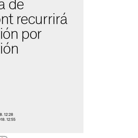
a de
t recurrirá
ción por
ión
8. 12:28
018. 12:55