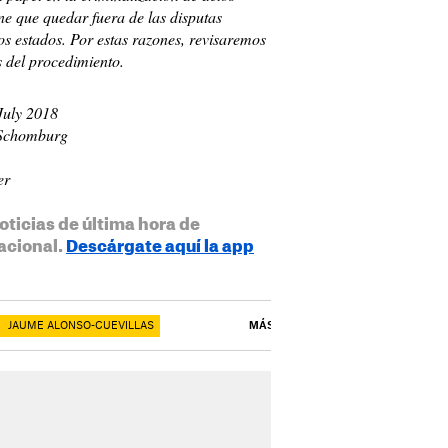
ene que quedar fuera de las disputas
os estados. Por estas razones, revisaremos
 del procedimiento.
July 2018
g Schomburg
er
oticias de última hora de
acional.
Descárgate aquí la app
JAUME ALONSO-CUEVILLAS
MÁS