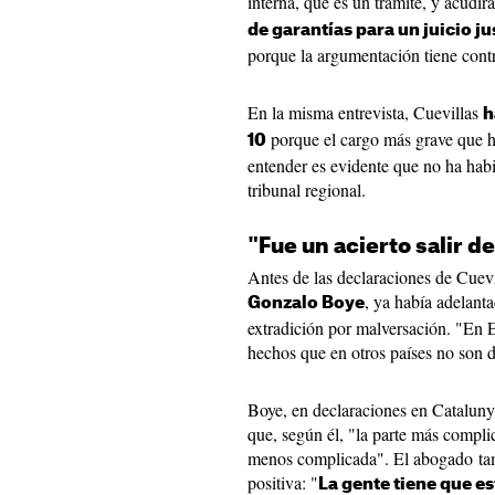
interna, que es un trámite, y acudir
de garantías para un juicio ju
porque la argumentación tiene contr
En la misma entrevista, Cuevillas
h
porque el cargo más grave que ha
10
entender es evidente que no ha habi
tribunal regional.
"Fue un acierto salir de
Antes de las declaraciones de Cuevi
, ya había adelanta
Gonzalo
Boye
extradición por malversación. "En 
hechos que en otros países no son d
Boye, en declaraciones en Catalun
que, según él, "la parte más complic
menos complicada". El abogado tam
positiva: "
La gente tiene que e