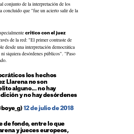
 al conjunto de
la interpretación
de los
 concluido que "fue un acierto salir de la
especialmente
crítico con el juez
ravés de la red: "El primer contraste de
ible desde una interpretación democrática
n ni siquiera desórdenes públicos". "Paso
ado.
cráticos
los
hechos
ez
Llarena
no son
elito
alguno
... no
hay
edición
y no
hay
desórdenes
@
boye_g
)
12 de julio de 2018
e de fondo, entre lo que
arena
y
jueces
europeos
,