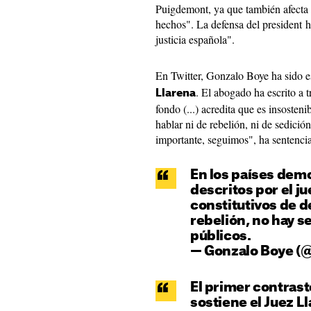
Puigdemont, ya que también afecta
hechos". La defensa del president ha
justicia española".
En
Twitter
,
Gonzalo
Boye
ha sido 
. El abogado ha escrito a t
Llarena
fondo (...) acredita que es insosten
hablar ni de rebelión, ni de sedició
importante, seguimos", ha sentenci
En los
países
demo
descritos
por el
ju
constitutivos
de d
rebelión
, no
hay
s
públicos
.
—
Gonzalo
Boye
(
El primer contrast
sostiene
el
Juez
Ll