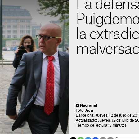
La defens
Puigdemon
la extradi
malversac
El Nacional
Foto:
Acn
Barcelona. Jueves, 12 de julio de 201
Actualizado: Jueves, 12 de julio de 2
Tiempo de lectura: 3 minutos