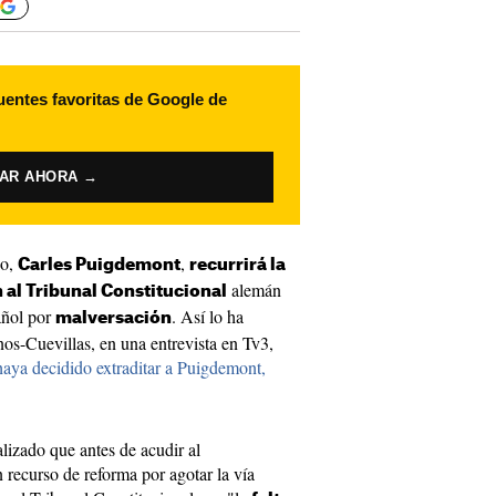
uentes favoritas de Google de
VAR AHORA →
io,
,
Carles Puigdemont
recurrirá la
alemán
 al Tribunal Constitucional
pañol por
. Así lo ha
malversación
s-Cuevillas, en una entrevista en Tv3,
 haya decidido extraditar a Puigdemont,
lizado que antes de acudir al
 recurso de reforma por agotar la vía