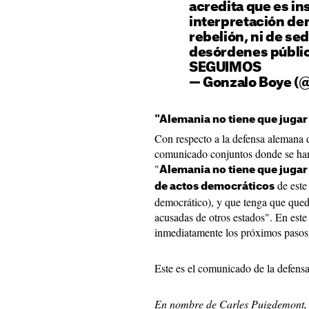
acredita que es in
interpretación
de
rebelión
, ni de
sed
desórdenes
públi
SEGUIMOS
—
Gonzalo
Boye
(
"Alemania no tiene que jugar
Con respecto a la defensa alemana 
comunicado conjuntos donde se ha
"
Alemania no tiene que jugar
de este
de actos democráticos
democrático), y que tenga que queda
acusadas de otros estados". En est
inmediatamente los próximos pasos
Este es el comunicado de la defens
En nombre de Carles Puigdemont, n