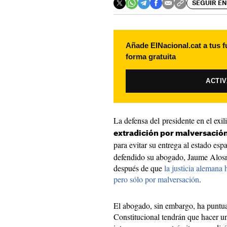
SEGUIR EN
Añade ElNacional.cat a tus f
forma gratuita
ACTI
La defensa del presidente en el exil
extradición por malversación
para evitar su entrega al estado es
defendido su abogado, Jaume Alosno
después de que
la justicia alemana
pero sólo por malversación
.
El abogado, sin embargo, ha puntua
Constitucional tendrán que hacer un