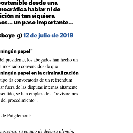
sostenible
desde
una
mocrática
hablar
ni de
ición
ni tan siquiera
cos
... un
paso
importante
...
@
boye_g
)
12 de julio de 2018
 ningún papel"
del presidente, los abogados han hecho un
n mostrado convencidos de que
 ningún papel en la criminalización
 tipo (la convocatoria de un referéndum
r fuera de las disputas internas altamente
e sentido, se han emplazado a "revisaremos
 del procedimiento".
a de Puigdemont:
osotros, su equipo de defensa alemán,