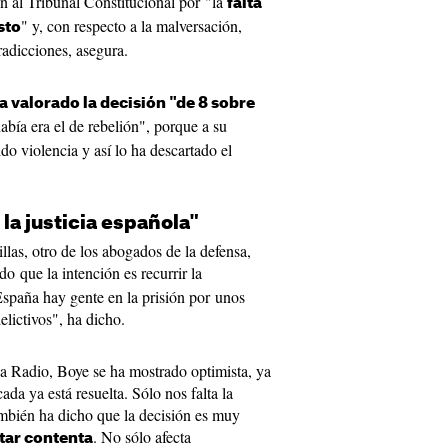
án al Tribunal Constitucional por "la
falta
" y, con respecto a la malversación,
sto
adicciones, asegura.
a valorado la decisión "de 8 sobre
bía era el de rebelión", porque a su
do violencia y así lo ha descartado el
 la justicia española"
llas, otro de los abogados de la defensa,
do que la intención es recurrir la
España hay gente en la prisión por unos
elictivos", ha dicho.
ya Radio,
Boye se
ha mostrado optimista, ya
ada ya está resuelta. Sólo nos falta la
bién ha dicho que la decisión es muy
. No sólo afecta
star contenta