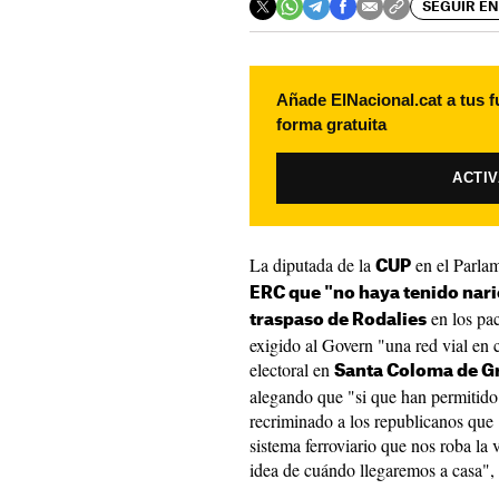
SEGUIR EN
Añade ElNacional.cat a tus f
forma gratuita
ACTI
La diputada de la
en el Parla
CUP
ERC que "no haya tenido nari
en los pa
traspaso de Rodalies
exigido al Govern "una red vial en
electoral en
Santa Coloma de 
alegando que "si que han permitido 
recriminado a los republicanos que 
sistema ferroviario que nos roba la
idea de cuándo llegaremos a casa", h