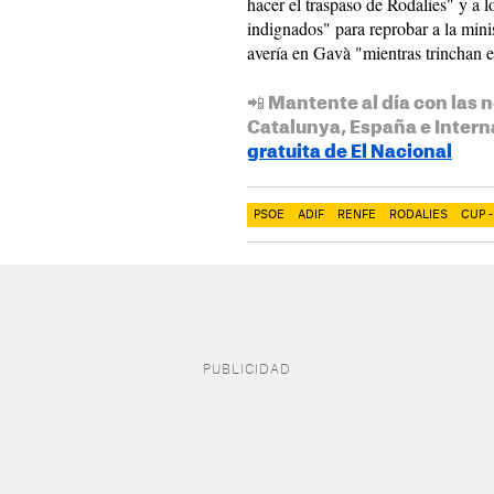
hacer el traspaso de Rodalies" y a 
indignados" para reprobar a la mini
avería en Gavà "mientras trinchan e
📲 Mantente al día con las n
Catalunya, España e Intern
gratuita de El Nacional
PSOE
ADIF
RENFE
RODALIES
CUP 