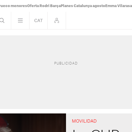
rueco menores
Oferta Rodri Barça
Planes Catalunya agosto
Emma Vilaras
MOVILIDAD