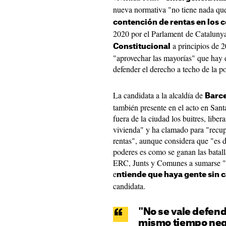
nueva normativa "no tiene nada que
contención de rentas en los c
2020 por el Parlament de Cataluny
a principios de 2
Constitucional
"aprovechar las mayorías" que hay e
defender el derecho a techo de la p
La candidata a la alcaldía de
Barc
también presente en el acto en San
fuera de la ciudad los buitres, liber
vivienda" y ha clamado para "recupe
rentas", aunque considera que "es 
poderes es como se ganan las batal
ERC, Junts y Comunes a sumarse "a
e
ntiende que haya gente sin c
candidata.
"No se vale defend
mismo tiempo neg