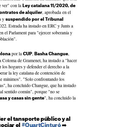
 ver" con la
Ley catalana 11/2020, de
, aprobada en el
ontratos de alquiler
a y
suspendido por el Tribunal
022. Estrada ha instado en ERC y Junts a
n el Parlament para "ejercer soberanía y
oblación".
por la
,
,
elona
CUP
Basha Changue
ta Coloma de Gramenet, ha instado a "hacer
ar los hogares y defender el derecho a la
rar la ley catalana de contención de
de mínimos". "Solo confrontando los
las", ha concluido Changue, que ha instado
l sentido común", porque "no se
", ha concluido la
asa y casas sin gente
er el tansporte público y al
ociar el
#QuartCinturó
➡️