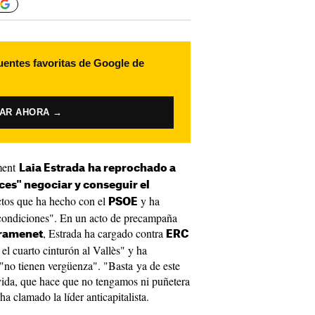
uentes favoritas de Google de
VAR AHORA →
ment
Laia Estrada
ha reprochado a
ces" negociar y conseguir el
ctos que ha hecho con el
y ha
PSOE
 condiciones". En un acto de precampaña
, Estrada ha cargado contra
Gramenet
ERC
el cuarto cinturón al Vallès" y ha
"no tienen vergüenza". "Basta ya de este
 vida, que hace que no tengamos ni puñetera
a clamado la líder anticapitalista.