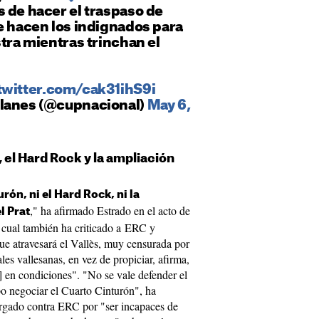
 de hacer el traspaso de
e hacen los indignados para
stra mientras trinchan el
twitter.com/cak31ihS9i
alanes (@cupnacional)
May 6,
 el Hard Rock y la ampliación
urón, ni el Hard Rock, ni la
," ha afirmado Estrado en el acto de
l Prat
 cual también ha criticado a ERC y
ue atravesará el Vallès, muy censurada por
les vallesanas, en vez de propiciar, afirma,
o] en condiciones". "No se vale defender el
po negociar el Cuarto Cinturón", ha
argado contra ERC por "ser incapaces de