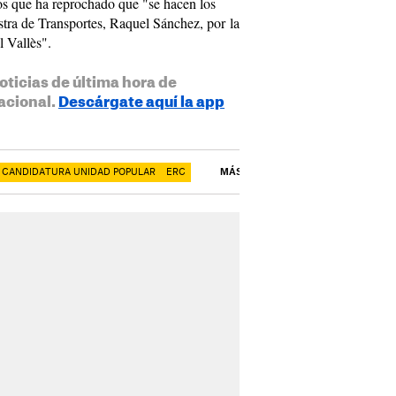
los que ha reprochado que "se hacen los
stra de Transportes, Raquel Sánchez, por la
l Vallès".
oticias de última hora de
acional.
Descárgate aquí la app
- CANDIDATURA UNIDAD POPULAR
ERC
MÁS