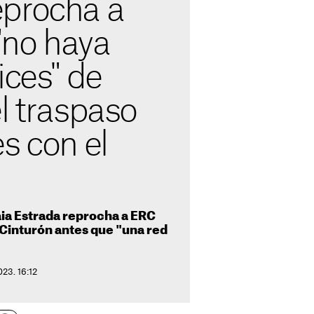
procha a
no haya
ices" de
l traspaso
s con el
aia Estrada reprocha a ERC
 Cinturón antes que "una red
"
23. 16:12