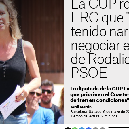
La CUP re
ERC que "
tenido nar
negociar e
de Rodalie
PSOE
La diputada de la CUP L
que prioricen el Cuarto
de tren en condiciones
Jordi Martín
Barcelona. Sábado, 6 de mayo de 20
Tiempo de lectura: 2 minutos