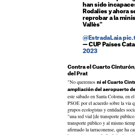
han sido incapaces
Rodalies y ahora s
reprobar a la mini
Vallès"
@EstradaLaia
pic.
— CUP Países Cat
2023
Contra el Cuarto Cinturón,
del Prat
"No queremos
ni el Cuarto Cint
ampliación del aeropuerto de
este sábado en Santa Coloma, en el
PSOE por el acuerdo sobre la vía q
grupos ecologistas y entidades socia
"una red vial [de transporte públic
transporte público y al mismo tiem
afirmado la tarraconense, que ha c