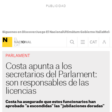
Síguenos en Discover
Juego El Nacional
Ultimátum Gobierno Italia
Melon
PARLAMENT
Costa apunta a los
secretarios del Parlament:
son responsables de las
licencias
Costa ha asegurado que estos funcionarios han
aprobado "a escondidas" las "jubilaciones doradas"