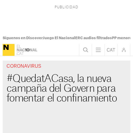
Síguenos en Discover
Juego El Nacional
ERC audios filtrados
PP menores
CORONAVIRUS
#QuedatACasa, la nueva
campaña del Govern para
fomentar el confinamiento