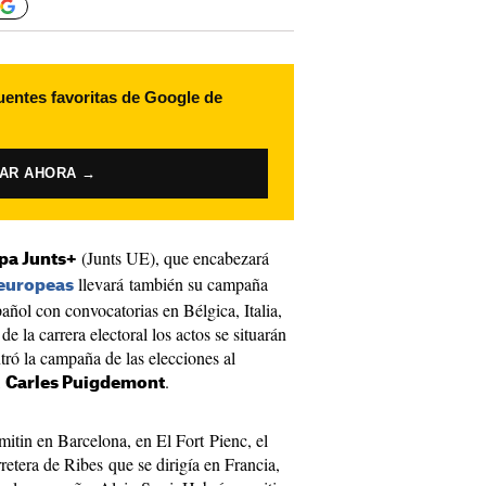
uentes favoritas de Google de
VAR AHORA →
(Junts UE), que encabezará
opa Junts+
llevará también su campaña
 europeas
pañol con convocatorias en Bélgica, Italia,
e la carrera electoral los actos se situarán
ró la campaña de las elecciones al
,
.
Carles Puigdemont
itin en Barcelona, en El Fort Pienc, el
retera de Ribes que se dirigía en Francia,