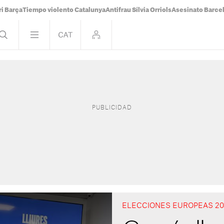
i Barça
Tiempo violento Catalunya
Antifrau Sílvia Orriols
Asesinato Barce
ELECCIONES EUROPEAS 20