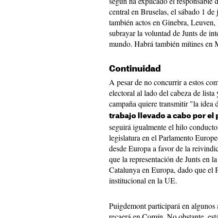
según ha explicado el responsable 
central en Bruselas, el sábado 1 de j
también actos en Ginebra, Leuven, 
subrayar la voluntad de Junts de int
mundo. Habrá también mítines en Ma
Continuidad
A pesar de no concurrir a estos com
electoral al lado del cabeza de lista
campaña quiere transmitir "la idea 
trabajo llevado a cabo por el 
seguirá igualmente el hilo conductor
legislatura en el Parlamento Europe
desde Europa a favor de la reivindi
que la representación de Junts en l
Catalunya en Europa, dado que el P
institucional en la UE.
Puigdemont participará en algunos
recaerá en Comín. No obstante, est