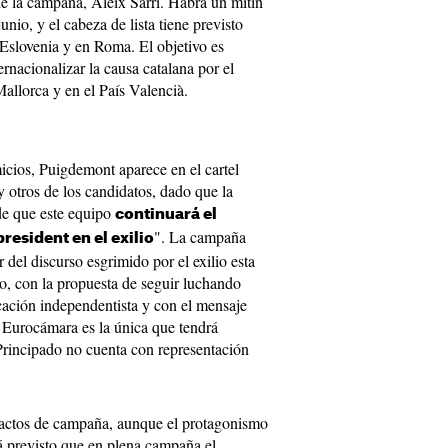
de la campaña, Aleix Sarri. Habrá un mitin
unio, y el cabeza de lista tiene previsto
Eslovenia y en Roma. El objetivo es
ernacionalizar la causa catalana por el
llorca y en el País Valencià.
icios, Puigdemont aparece en el cartel
 y otros de los candidatos, dado que la
de que este equipo
continuará el
". La campaña
president en el exilio
 del discurso esgrimido por el exilio esta
o, con la propuesta de seguir luchando
cación independentista y con el mensaje
a Eurocámara es la única que tendrá
rincipado no cuenta con representación
 actos de campaña, aunque el protagonismo
á previsto que en plena campaña el