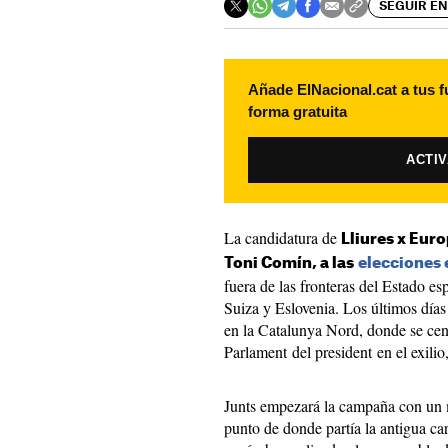
SEGUIR EN
Añade ElNacional.cat a tus f
forma gratuita
ACTI
La candidatura de
Lliures x Eur
Toni Comín, a las
elecciones
fuera de las fronteras del Estado es
Suiza y Eslovenia. Los últimos días d
en la Catalunya Nord, donde se cent
Parlament del president en el exilio
Junts empezará la campaña con un m
punto de donde partía la antigua car