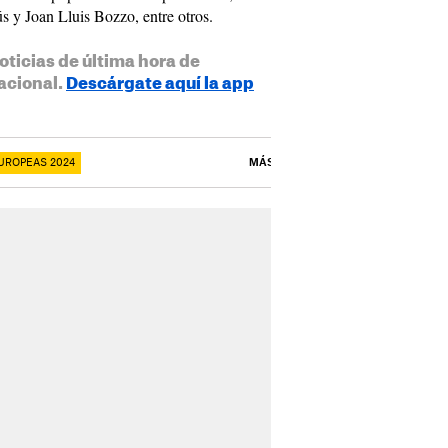
s y Joan Lluis Bozzo, entre otros.
oticias de última hora de
acional.
Descárgate aquí la app
UROPEAS 2024
MÁS