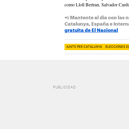
como Lloll Bertran, Salvador Cardú
📲 Mantente al día con las n
Catalunya, España e Intern
gratuita de El Nacional
JUNTS PER CATALUNYA
ELECCIONES E