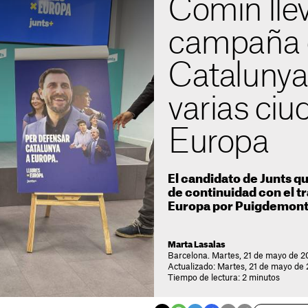
Comín llev
campaña d
Catalunya
varias ciu
Europa
El candidato de Junts qu
de continuidad con el tr
Europa por Puigdemon
Marta Lasalas
Barcelona. Martes, 21 de mayo de 2
Actualizado: Martes, 21 de mayo de 
Tiempo de lectura: 2 minutos