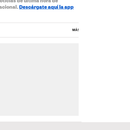
oticias de última hora de
acional.
Descárgate aquí la app
MÁS