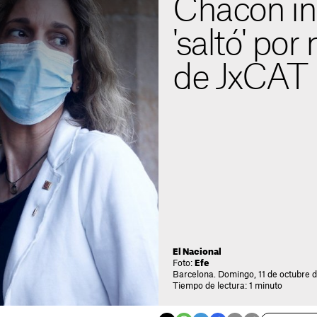
Chacón in
'saltó' por
de JxCAT
El Nacional
Foto:
Efe
Barcelona. Domingo, 11 de octubre 
Tiempo de lectura: 1 minuto