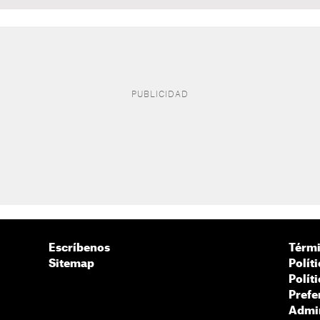
Escríbenos
Térmi
Sitemap
Polít
Polít
Prefe
Admin