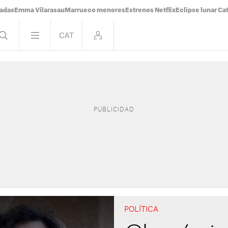
tadas
Emma Vilarasau
Marrueco menores
Estrenos Netflix
Eclipse lunar Ca
POLÍTICA