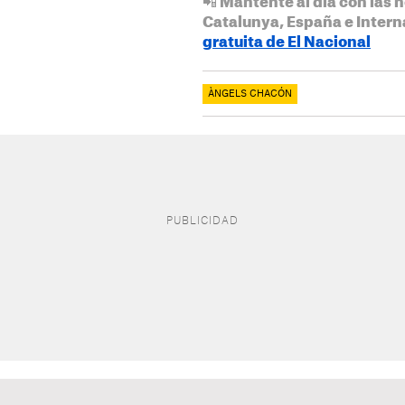
📲 Mantente al día con las n
Catalunya, España e Intern
gratuita de El Nacional
ÀNGELS CHACÓN