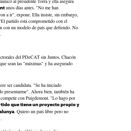
municó al presidente Torra y ella asegura
unos días antes. "No me han
nt
n a ir", expone. Ella insiste, sin embargo,
"El partido está comprometido con el
én con un modelo de país que defiendo. No
.
lectorales del PDeCAT sin Juntos, Chacón
a que sean las "máximas" y ha asegurado
re ser candidata. "Se ha iniciado
ido presentarme". Ahora bien, también ha
ra competir con Puigdemont. "Lo hago por
tido que tiene un proyecto propio y
. Quiero un país libre pero no
alunya
.