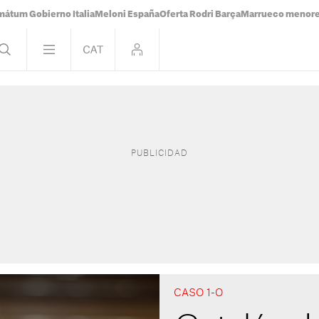
mátum Gobierno Italia
Meloni España
Oferta Rodri Barça
Marrueco menor
CASO 1-O