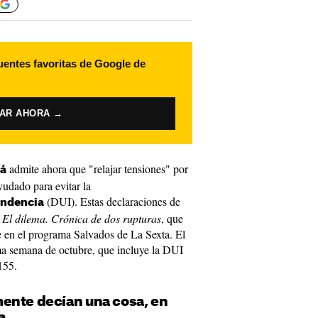
uentes favoritas de Google de
VAR AHORA →
admite ahora que "relajar tensiones" por
lá
yudado para evitar la
(DUI). Estas declaraciones de
endencia
l
El dilema. Crónica de dos rupturas
, que
e en el programa Salvados de La Sexta. El
ma semana de octubre, que incluye la DUI
155.
ente decían una cosa, en
a.