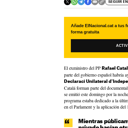
SEGUIR EN
Añade ElNacional.cat a tus f
forma gratuita
ACTI
El exministro del PP
Rafael Cata
parte del gobierno español habría a
Declaraci Unilateral d'Indep
Catalá forman parte del documenta
se emitió este domingo por la noch
programa estaba dedicado a la últi
en el Parlament y la aplicación del 
Mientras públicam
privado hacían otr