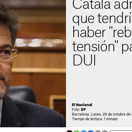
Catalá ad
que tendr
haber "reb
tensión" pa
DUI
El Nacional
Foto:
EP
Barcelona. Lunes, 29 de octubre de
Tiempo de lectura: 1 minuto