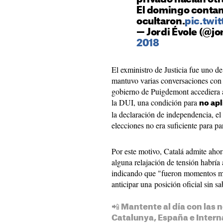
El domingo contam
ocultaron.
pic.twi
— Jordi Évole (@jo
2018
El exministro de Justicia fue uno d
mantuvo varias conversaciones con S
gobierno de Puigdemont accediera a
la DUI, una condición para
no apl
la declaración de independencia, el
elecciones no era suficiente para pa
Por este motivo, Catalá admite ah
alguna relajación de tensión habría
indicando que "fueron momentos muy
anticipar una posición oficial sin s
📲 Mantente al día con las n
Catalunya, España e Intern