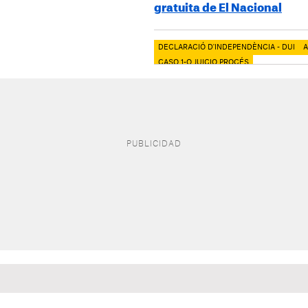
gratuita de El Nacional
DECLARACIÓ D'INDEPENDÈNCIA - DUI
A
CASO 1-O JUICIO PROCÉS