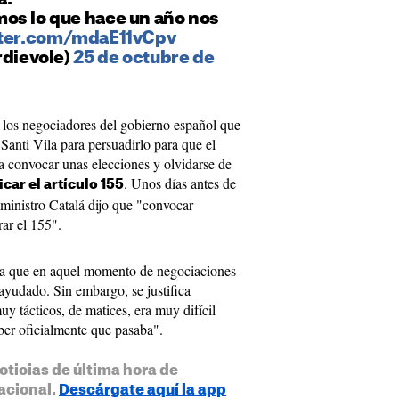
os lo que hace un año nos
tter.com/mdaE11vCpv
rdievole)
25 de octubre de
e los negociadores del gobierno español que
anti Vila para persuadirlo para que el
 convocar unas elecciones y olvidarse de
. Unos días antes de
icar el artículo 155
 ministro Catalá dijo que "convocar
rar el 155".
ora que en aquel momento de negociaciones
 ayudado. Sin embargo, se justifica
 tácticos, de matices, era muy difícil
aber oficialmente que pasaba".
oticias de última hora de
acional.
Descárgate aquí la app