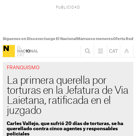
Síguenos en Discover
Juego El Nacional
Marrueco menores
Oferta Rodri
FRANQUISMO
La primera querella por
torturas en la Jefatura de Via
Laietana, ratificada en el
juzgado
Carles Vallejo, que sufrió 20 días de torturas, se ha
querellado contra cinco agentes y responsables
policiales