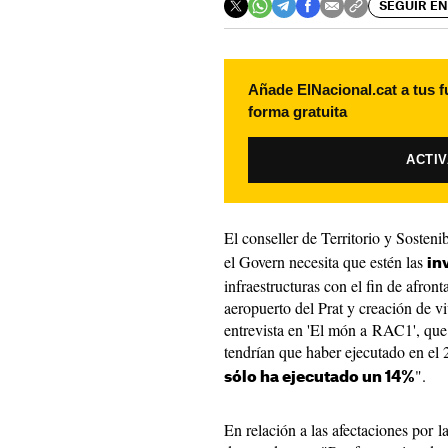
SEGUIR EN
Añade ElNacional.cat a tus f
forma gratuita
ACTI
El conseller de Territorio y Sosteni
el Govern necesita que estén las
in
infraestructuras con el fin de afront
aeropuerto del Prat y creación de v
entrevista en 'El món a RAC1', que
tendrían que haber ejecutado en el 
".
sólo ha ejecutado un 14%
En relación a las afectaciones por l