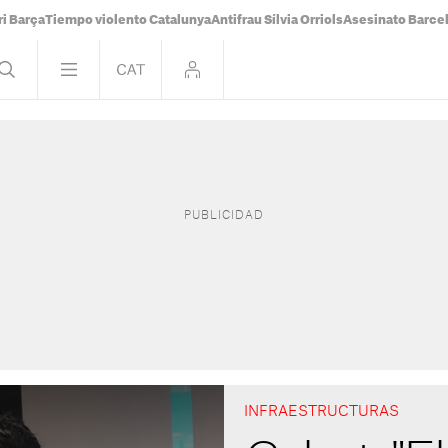
i Barça
Tiempo violento Catalunya
Antifrau Sílvia Orriols
Asesinato Barce
INFRAESTRUCTURAS