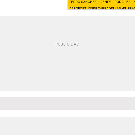
PEDRO SÁNCHEZ
RENFE
RODALIES
AEROPORT JOSEP TARRADELLAS -EL PRA