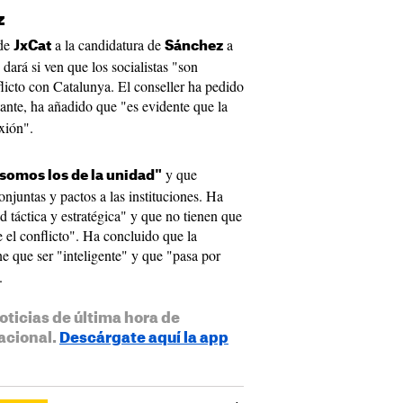
z
 de
a la candidatura de
a
JxCat
Sánchez
 dará si ven que los socialistas "son
flicto con Catalunya. El conseller ha pedido
tante, ha añadido que "es evidente que la
xión".
y que
 somos los de la unidad"
onjuntas y pactos a las instituciones. Ha
 táctica y estratégica" y que no tienen que
e el conflicto". Ha concluido que la
ne que ser "inteligente" y que "pasa por
.
oticias de última hora de
acional.
Descárgate aquí la app