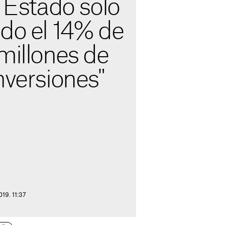
l Estado sólo
ado el 14% de
millones de
nversiones"
019. 11:37