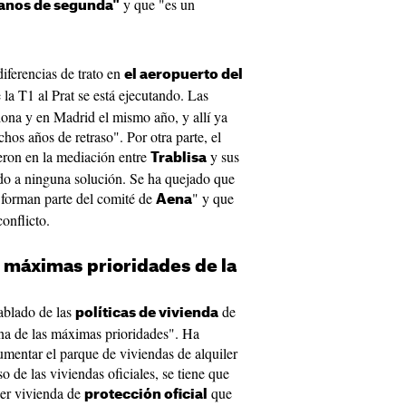
y que "es un
danos de segunda"
iferencias de trato en
el aeropuerto del
 la T1 al Prat se está ejecutando. Las
lona y en Madrid el mismo año, y allí ya
os años de retraso". Por otra parte, el
eron en la mediación entre
y sus
Trablisa
ado a ninguna solución. Se ha quejado que
t forman parte del comité de
" y que
Aena
conflicto.
s máximas prioridades de la
ablado de las
de
políticas de vivienda
una de las máximas prioridades". Ha
umentar el parque de viviendas de alquiler
o de las viviendas oficiales, se tiene que
ier vivienda de
que
protección oficial