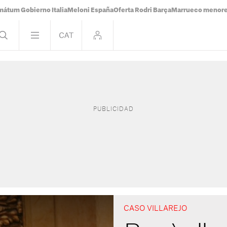
mátum Gobierno Italia
Meloni España
Oferta Rodri Barça
Marrueco menor
CASO VILLAREJO