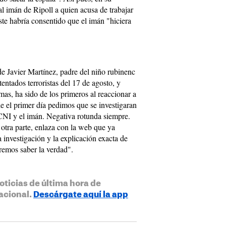
al imán de Ripoll a quien acusa de trabajar
te habría consentido que el imán "hiciera
 Javier Martínez, padre del niño rubinenc
tentados terroristas del 17 de agosto, y
imas, ha sido de los primeros al reaccionar a
de el primer día pedimos que se investigaran
 CNI y el imán. Negativa rotunda siempre.
r otra parte, enlaza con la web que ya
 investigación y la explicación exacta de
eremos saber la verdad".
oticias de última hora de
acional.
Descárgate aquí la app