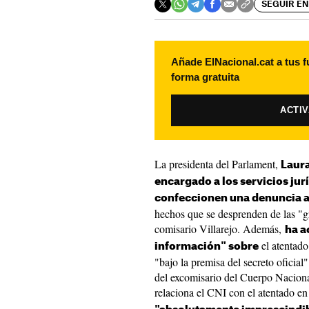
SEGUIR EN
Añade ElNacional.cat a tus f
forma gratuita
ACTI
La presidenta del Parlament,
Laura
encargado a los servicios jur
confeccionen una denuncia a 
hechos que se desprenden de las "gr
comisario Villarejo. Además,
ha a
el atentado
información" sobre
"bajo la premisa del secreto oficial
del excomisario del Cuerpo Naciona
relaciona el CNI con el atentado e