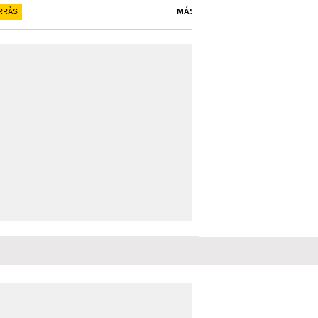
RRÀS
MÁS