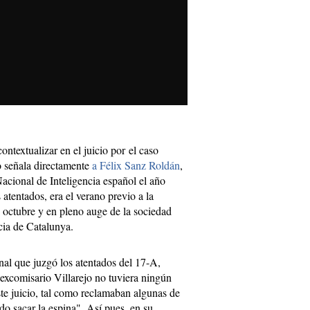
ntextualizar en el juicio por el caso
o señala directamente
a Félix Sanz Roldán
,
acional de Inteligencia español el año
 atentados, era el verano previo a la
 octubre y en pleno auge de la sociedad
cia de Catalunya.
unal que juzgó los atentados del 17-A,
excomisario Villarejo no tuviera ningún
ste juicio, tal como reclamaban algunas de
ido sacar la espina". Así pues, en su