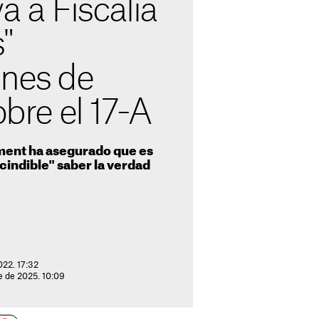
a a Fiscalía
"
ones de
obre el 17-A
ament ha asegurado que es
indible" saber la verdad
022. 17:32
e de 2025. 10:09