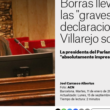
Borràs llev
las "graves
declaraci
Villarejo s
La presidenta del Parl
"absolutamente impresc
Joel Carrasco Albertus
Foto:
ACN
Barcelona. Martes, 11 de enero de 2
Actualizado: Lunes, 15 de septiembr
Tiempo de lectura: 2 minutos