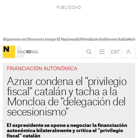
Síguenos en Discover
Juego El Nacional
Ultimátum Gobierno Italia
Melon
FINANCIACIÓN AUTONÓMICA
Aznar condena el "privilegio
fiscal" catalán y tacha a la
Moncloa de "delegación del
secesionismo"
El expresidente se opone a negociar la financiación
autonómica bilateralmente y critica el "privilegio
fiscal" catalán