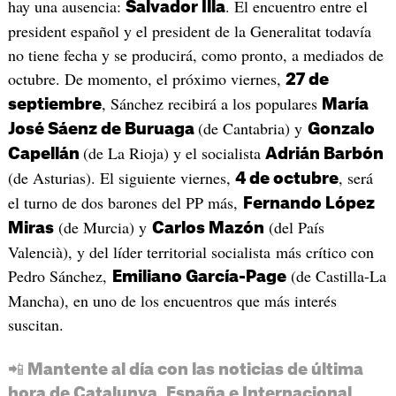
hay una ausencia:
. El encuentro entre el
Salvador Illa
president español y el president de la Generalitat todavía
no tiene fecha y se producirá, como pronto, a mediados de
octubre. De momento, el próximo viernes,
27 de
, Sánchez recibirá a los populares
septiembre
María
(de Cantabria) y
José Sáenz de Buruaga
Gonzalo
(de La Rioja) y el socialista
Capellán
Adrián Barbón
(de Asturias). El siguiente viernes,
, será
4 de octubre
el turno de dos barones del PP más,
Fernando López
(de Murcia) y
(del País
Miras
Carlos Mazón
Valencià), y del líder territorial socialista más crítico con
Pedro Sánchez,
(de Castilla-La
Emiliano García-Page
Mancha), en uno de los encuentros que más interés
suscitan.
📲 Mantente al día con las noticias de última
hora de Catalunya, España e Internacional.