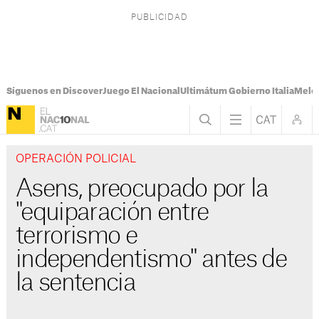
Síguenos en Discover
Juego El Nacional
Ultimátum Gobierno Italia
Melon
OPERACIÓN POLICIAL
Asens, preocupado por la
"equiparación entre
terrorismo e
independentismo" antes de
la sentencia