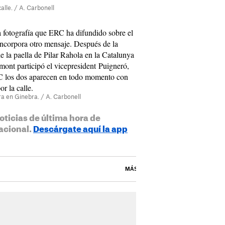
alle. / A. Carbonell
a fotografía que ERC ha difundido sobre el
ncorpora otro mensaje. Después de la
e la paella de Pilar Rahola en la Catalunya
mont participó el vicepresident Puigneró,
ERC los dos aparecen en todo momento con
r la calle.
ra en Ginebra. / A. Carbonell
oticias de última hora de
acional.
Descárgate aquí la app
MÁS