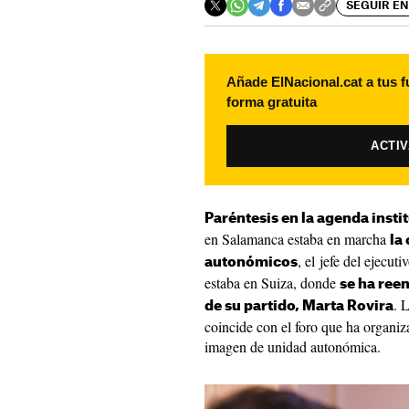
SEGUIR EN
Añade ElNacional.cat a tus f
forma gratuita
ACTI
Paréntesis en la agenda inst
en Salamanca estaba en marcha
la
, el jefe del ejecu
autonómicos
estaba en Suiza, donde
se ha ree
. 
de su partido, Marta Rovira
coincide con el foro que ha organi
imagen de unidad autonómica.