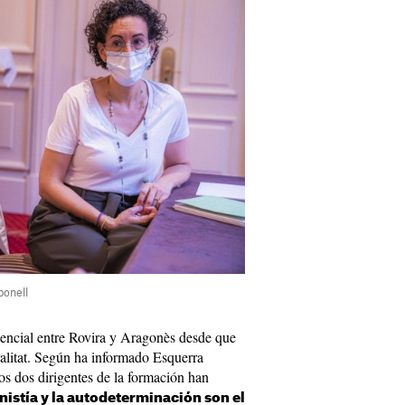
bonell
sencial entre Rovira y Aragonès desde que
ralitat. Según ha informado Esquerra
los dos dirigentes de la formación han
nistía y la autodeterminación son el