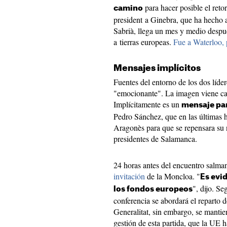
para hacer posible el retor
camino
president a Ginebra, que ha hecho 
Sabrià, llega un mes y medio despu
a tierras europeas.
Fue a Waterloo, 
Mensajes implícitos
Fuentes del entorno de los dos líd
"emocionante". La imagen viene car
Implícitamente es un
mensaje par
Pedro Sánchez, que en las últimas h
Aragonès para que se repensara su n
presidentes de Salamanca.
24 horas antes del encuentro salma
invitación
de la Moncloa. "
Es evi
", dijo. Se
los fondos europeos
conferencia se abordará el reparto 
Generalitat, sin embargo, se manti
gestión de esta partida, que la UE 