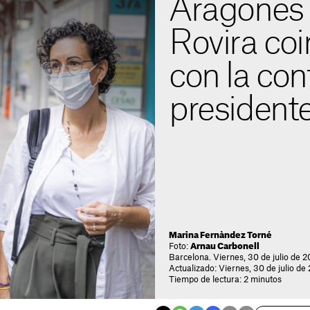
Aragonès v
Rovira co
con la con
president
Marina Fernàndez Torné
Foto:
Arnau Carbonell
Barcelona. Viernes, 30 de julio de 20
Actualizado: Viernes, 30 de julio de 
Tiempo de lectura: 2 minutos