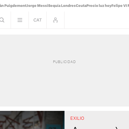
ián Puigdemont
Jorge Messi
Sequía Londres
Ceuta
Precio luz hoy
Felipe VI 
EXILIO