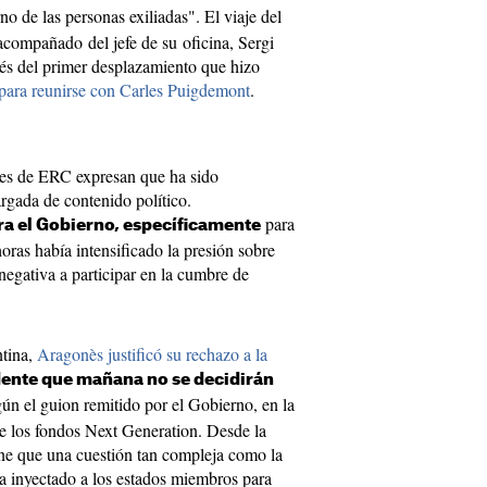
no de las personas exiliadas". El viaje del
acompañado del jefe de su oficina, Sergi
és del primer desplazamiento que hizo
para reunirse con Carles Puigdemont
.
eres de ERC expresan que ha sido
gada de contenido político.
para
a el Gobierno, específicamente
oras había intensificado la presión sobre
egativa a participar en la cumbre de
ntina,
Aragonès justificó su rechazo a la
dente que mañana no se decidirán
gún el guion remitido por el Gobierno, en la
de los fondos Next Generation. Desde la
ene que una cuestión tan compleja como la
ha inyectado a los estados miembros para