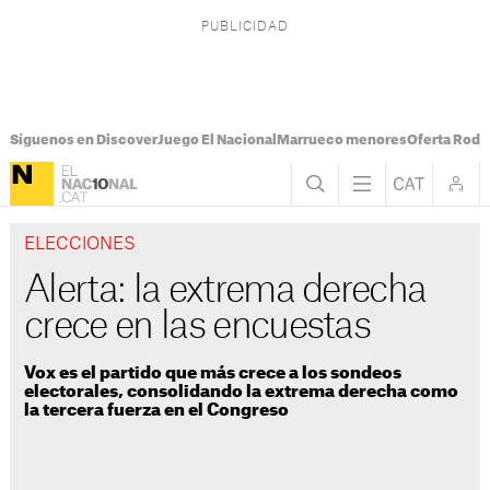
Síguenos en Discover
Juego El Nacional
Marrueco menores
Oferta Rodri
ELECCIONES
Alerta: la extrema derecha
crece en las encuestas
Vox es el partido que más crece a los sondeos
electorales, consolidando la extrema derecha como
la tercera fuerza en el Congreso