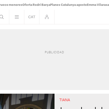
rueco menores
Oferta Rodri Barça
Planes Catalunya agosto
Emma Vilaras
TIANA