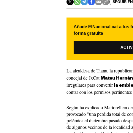
SEGUIR EN
Añade ElNacional.cat a tus f
forma gratuita
ACTI
La alcaldesa de Tiana, la republic
concejal de JxCat
Mateu Hernán
irregulares para convertir
la emble
contar con los permisos pertinentes
Según ha explicado Martorell en de
provocado "una pérdida total de con
polémica el diciembre pasado despu
de algunos vecinos de la localidad a