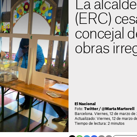
La alcald
(ERC) ces
concejal d
obras irre
El Nacional
Foto:
Twitter / @Marta Martorell
Barcelona. Viernes, 12 de marzo de 
Actualizado: Viernes, 12 de marzo d
Tiempo de lectura: 2 minutos