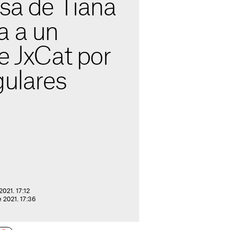
esa de Tiana
a a un
e JxCat por
gulares
2021. 17:12
e 2021. 17:36