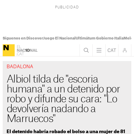
Síguenos en Discover
Juego El Nacional
Ultimátum Gobierno Italia
Melon
BADALONA
Albiol tilda de "escoria
humana" a un detenido por
robo y difunde su cara: "Lo
devolvería nadando a
Marruecos"
El detenido habría robado el bolso a una mujer de 81