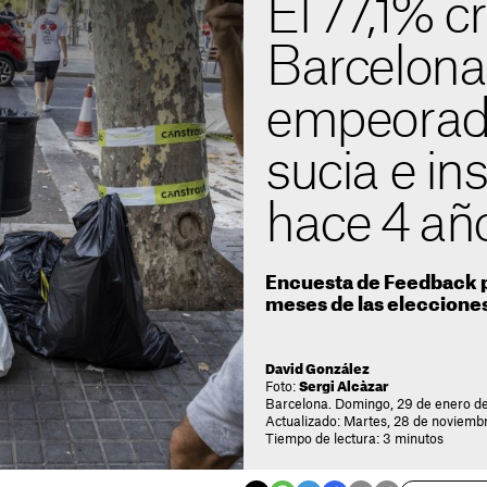
El 77,1% c
Barcelona
empeorado
sucia e in
hace 4 añ
Encuesta de Feedback p
meses de las eleccione
David González
Foto:
Sergi Alcàzar
Barcelona. Domingo, 29 de enero d
Actualizado: Martes, 28 de noviemb
Tiempo de lectura: 3 minutos