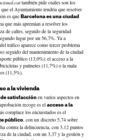
cional.cat
también pide cuáles son los
 que el Ayuntamiento tendría que resolver
ión es que
Barcelona es una ciudad
ema que más apremian a resolver los
za de calles, seguido de la seguridad
segundo lugar por un 56,7%. Ya a
n del tráfico aparece como tercer problema
os) seguido del mantenimiento de la ciudad
sporte público (13,0%); el acceso a la
bicicletas y patinetes (11,7%) o la mala
les (11,5%).
so a la vivienda
en varios aspectos en
 de satisfacción
 aprobación recoge es el
acceso a la
más complace los encuestados es el
, con un discreto 5,74 sobre
te público
ha contra la delincuencia, con 3,12 puntos
ieza de la ciudad, con un 3,37 y la gestión y