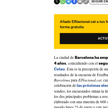
SEGUIR EN
Añade ElNacional.cat a tus f
forma gratuita
ACTI
La ciudad de
Barcelona ha emp
, coincidiendo con el
4 años
segu
. Esta es la percepción de 
Colau
resultados de la encuesta de Feedb
Barcelona
para
ElNacional.cat
, cu
celebración de
las próximas ele
sondeo, los encuestados sitúan la 
los dos principales problemas a res
elaborado con una muestra de 600 en
pasado lunes 23 de enero y este jue