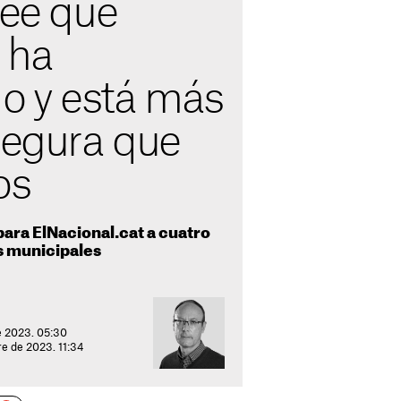
ree que
 ha
 y está más
segura que
os
ara ElNacional.cat a cuatro
s municipales
e 2023. 05:30
re de 2023. 11:34