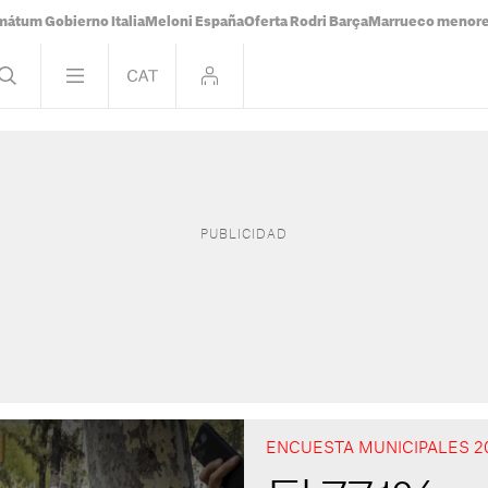
mátum Gobierno Italia
Meloni España
Oferta Rodri Barça
Marrueco menor
ENCUESTA MUNICIPALES 2