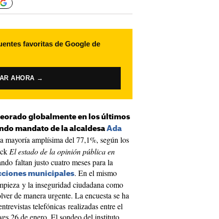
uentes favoritas de Google de
VAR AHORA →
eorado globalmente en los últimos
ndo mandato de la alcaldesa
Ada
una mayoría amplísima del 77,1%, según los
ack
El estado de la opinión pública en
ando faltan justo cuatro meses para la
. En el mismo
cciones municipales
limpieza y la inseguridad ciudadana como
olver de manera urgente. La encuesta se ha
trevistas telefónicas realizadas entre el
ves 26 de enero. El sondeo del instituto