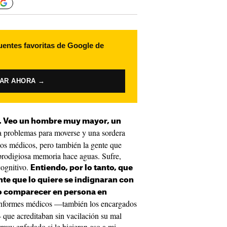
uentes favoritas de Google de
VAR AHORA →
l. Veo un hombre muy mayor, un
ra problemas para moverse y una sordera
los médicos, pero también la gente que
 prodigiosa memoria hace aguas. Sufre,
cognitivo.
Entiendo, por lo tanto, que
ente que lo quiere se indignaran con
rlo comparecer en persona en
 informes médicos —también los encargados
que acreditaban sin vacilación su mal
 muy enfadado si le hicieran eso a mi