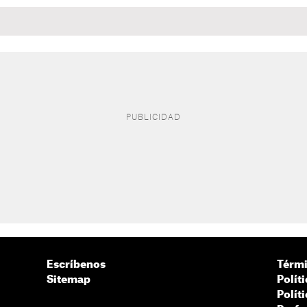
Escríbenos
Térmi
Sitemap
Polít
Polít