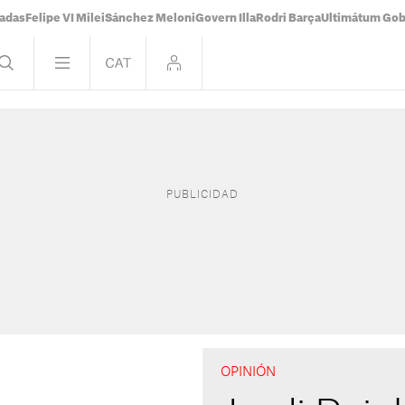
tadas
Felipe VI Milei
Sánchez Meloni
Govern Illa
Rodri Barça
Ultimátum Gobi
OPINIÓN