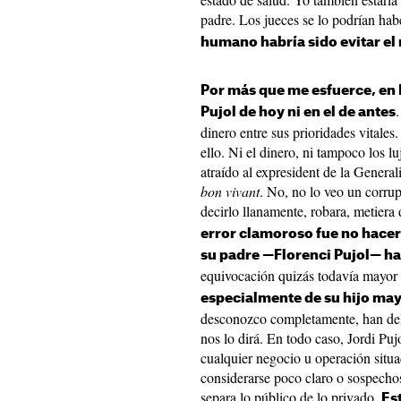
padre. Los jueces se lo podrían ha
humano habría sido evitar el
Por más que me esfuerce, en P
Pujol de hoy ni en el de antes
dinero entre sus prioridades vital
ello. Ni el dinero, ni tampoco los lu
atraído al expresident de la Genera
bon vivant
. No, no lo veo un corru
decirlo llanamente, robara, metiera
error clamoroso fue no hacer 
su padre —Florenci Pujol— ha
equivocación quizás todavía mayor f
especialmente de su hijo ma
desconozco completamente, han deli
nos lo dirá. En todo caso, Jordi Puj
cualquier negocio u operación situa
considerarse poco claro o sospechos
separa lo público de lo privado.
Es