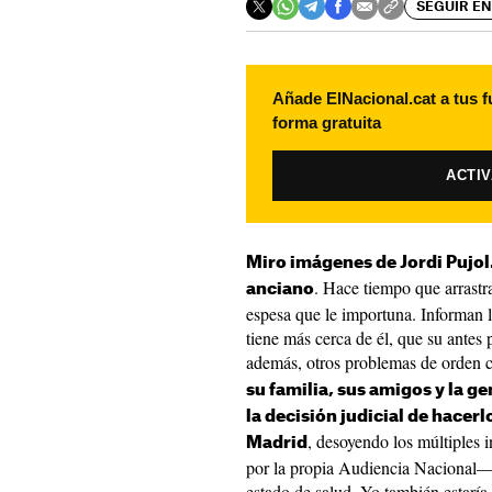
SEGUIR EN
Añade ElNacional.cat a tus f
forma gratuita
ACTI
Miro imágenes de Jordi Pujo
. Hace tiempo que arrast
anciano
espesa que le importuna. Informan 
tiene más cerca de él, que su antes
además, otros problemas de orden 
su familia, sus amigos y la g
la decisión judicial de hace
, desoyendo los múltiples
Madrid
por la propia Audiencia Nacional— 
estado de salud. Yo también estaría