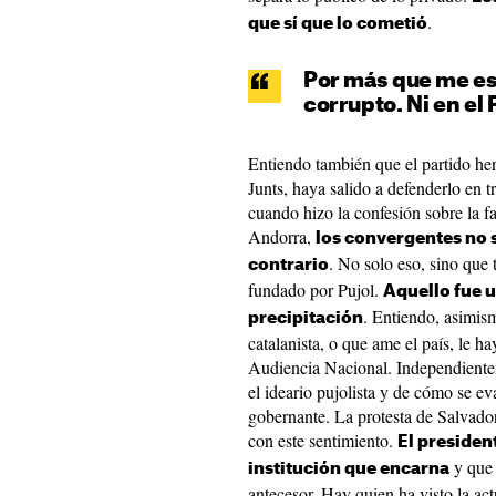
.
que sí que lo cometió
Por más que me esf
corrupto. Ni en el 
Entiendo también que el partido h
Junts, haya salido a defenderlo en
cuando hizo la confesión sobre la 
Andorra,
los convergentes no s
. No solo eso, sino que 
contrario
fundado por Pujol.
Aquello fue u
. Entiendo, asimis
precipitación
catalanista, o que ame el país, le h
Audiencia Nacional. Independient
el ideario pujolista y de cómo se e
gobernante. La protesta de Salvador 
con este sentimiento.
El president
y que 
institución que encarna
antecesor. Hay quien ha visto la a