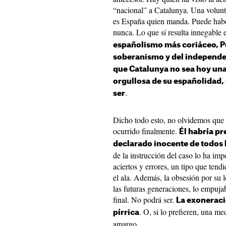
“nacional” a Catalunya. Una volunt
es España quien manda. Puede haber
nunca. Lo que sí resulta innegable 
españolismo más coriáceo, Puj
soberanismo y del independe
que Catalunya no sea hoy una
orgullosa de su españolidad,
.
ser
Dicho todo esto, no olvidemos que 
ocurrido finalmente.
Él habría pr
declarado inocente de todos 
de la instrucción del caso lo ha imp
aciertos y errores, un tipo que tend
el ala. Además, la obsesión por su 
las futuras generaciones, lo empujab
final. No podrá ser.
La exoneració
. O, si lo prefieren, una me
pírrica
amargo.