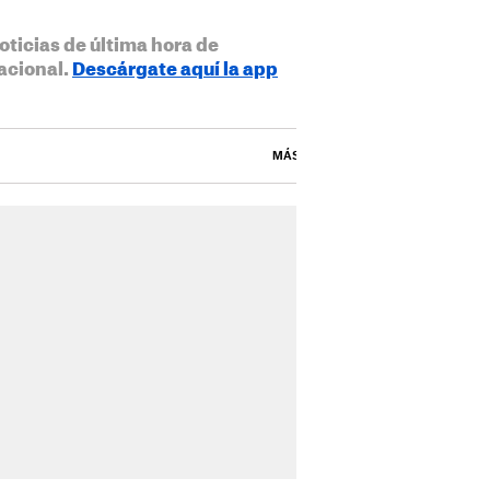
oticias de última hora de
acional.
Descárgate aquí la app
MÁS