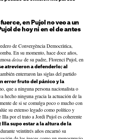
uerce, en Pujol no veo a un
Pujol de hoy ni en el de antes
eredero de Convergència Democràtica,
 tromba. En su momento, hace doce años,
famosa
deixa
de su padre, Florenci Pujol, en
e atrevieron a defenderlo; al
también enterraron las siglas del partido
n error fruto del pánico y la
mo, que a ninguna persona nacionalista o
aya hecho ninguna gracia la actuación de la
emente de si se comulga poco o mucho con
valúe su extenso legado como político y
Illa por el trato a Jordi Pujol es coherente
 Illa supo estar a la altura de la
durante veintitrés años encarnó su
ctuación de los jueces como un menosprecio