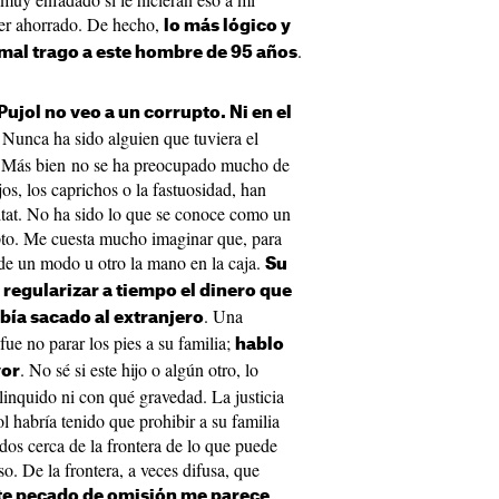
ber ahorrado. De hecho,
lo más lógico y
.
 mal trago a este hombre de 95 años
ujol no veo a un corrupto. Ni en el
. Nunca ha sido alguien que tuviera el
es. Más bien no se ha preocupado mucho de
jos, los caprichos o la fastuosidad, han
litat. No ha sido lo que se conoce como un
pto. Me cuesta mucho imaginar que, para
 de un modo u otro la mano en la caja.
Su
regularizar a tiempo el dinero que
. Una
bía sacado al extranjero
ue no parar los pies a su familia;
hablo
. No sé si este hijo o algún otro, lo
yor
nquido ni con qué gravedad. La justicia
ol habría tenido que prohibir a su familia
dos cerca de la frontera de lo que puede
o. De la frontera, a veces difusa, que
te pecado de omisión me parece