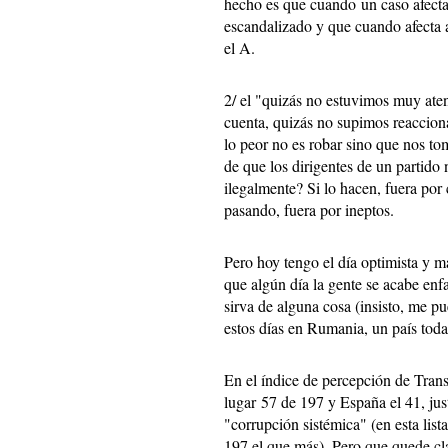
hecho es que cuando un caso afecta 
escandalizado y que cuando afecta a
el A.
2/ el "quizás no estuvimos muy ate
cuenta, quizás no supimos reaccion
lo peor no es robar sino que nos to
de que los dirigentes de un partido
ilegalmente? Si lo hacen, fuera por 
pasando, fuera por ineptos.
Pero hoy tengo el día optimista y m
que algún día la gente se acabe en
sirva de alguna cosa (insisto, me pu
estos días en Rumania, un país tod
En el índice de percepción de Tran
lugar 57 de 197 y España el 41, just
"corrupción sistémica" (en esta list
197 el que más). Pero que quede cla