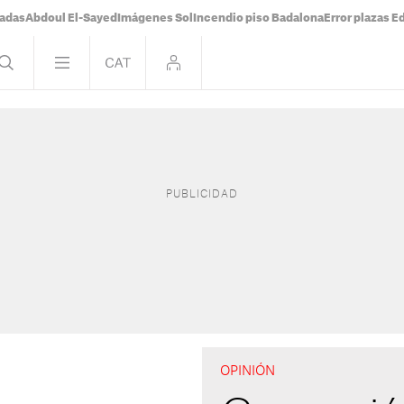
tadas
Abdoul El-Sayed
Imágenes Sol
Incendio piso Badalona
Error plazas 
OPINIÓN