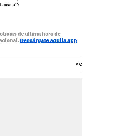
Tuneada"?
oticias de última hora de
acional.
Descárgate aquí la app
MÁS