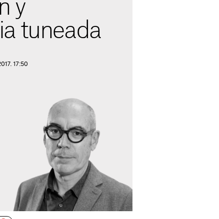
n y
ia tuneada
2017. 17:50