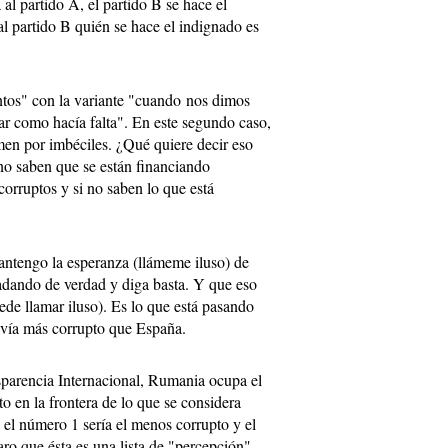
al partido A, el partido B se hace el
l partido B quién se hace el indignado es
ntos" con la variante "cuando nos dimos
ar como hacía falta". En este segundo caso,
men por imbéciles. ¿Qué quiere decir eso
 no saben que se están financiando
corruptos y si no saben lo que está
antengo la esperanza (llámeme iluso) de
fadando de verdad y diga basta. Y que eso
ede llamar iluso). Es lo que está pasando
avía más corrupto que España.
sparencia Internacional, Rumania ocupa el
o en la frontera de lo que se considera
a el número 1 sería el menos corrupto y el
ro que ésta es una lista de "percepción",