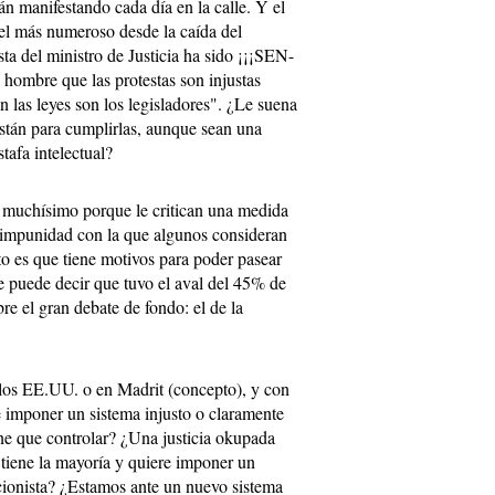
án manifestando cada día en la calle. Y el
el más numeroso desde la caída del
a del ministro de Justicia ha sido ¡¡¡SEN-
ombre que las protestas son injustas
 las leyes son los legisladores". ¿Le suena
están para cumplirlas, aunque sean una
tafa intelectual?
o muchísimo porque le critican una medida
 impunidad con la que algunos consideran
to es que tiene motivos para poder pasear
e puede decir que tuvo el aval del 45% de
bre el gran debate de fondo: el de la
los EE.UU. o en Madrit (concepto), y con
e imponer un sistema injusto o claramente
ene que controlar? ¿Una justicia okupada
n tiene la mayoría y quiere imponer un
cionista? ¿Estamos ante un nuevo sistema