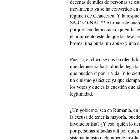
decenas de miles de personas se est
movimiento ya se ha convertido en 
régimen de Ceaucescu. Y la respuest
SA-CI-O-NAL!!! Afirma este buen h
porque "en democracia, quien hacen
el argumento este de que las leyes 
broma, una burla, un abuso y una es
Pues sí, el chico se nos ha ofendid
que demuestra hasta donde llega la
que pueden ir por la vida. Y lo cier
un cinismo galáctico ya que siempr
los votos y que es la cuestión que a
legitimidad.
¿Un gobierno, sea en Rumania, en 
la excusa de tener la mayoría, pued
involucionista? ¿Y eso, quién lo ti
por personas situadas allí por quie
sistema injusto o claramente involu