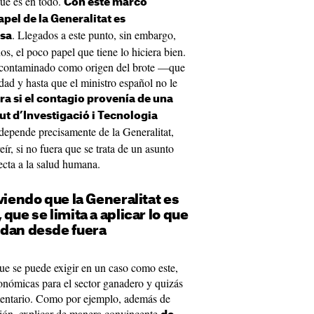
que es en todo.
Con este marco
apel de la Generalitat es
. Llegados a este punto, sin embargo,
rsa
s, el poco papel que tiene lo hiciera bien.
la contaminado como origen del brote —que
dad y hasta que el ministro español no le
ara si el contagio provenía de una
tut d’Investigació i Tecnologia
 depende precisamente de la Generalitat,
r, si no fuera que se trata de un asunto
fecta a la salud humana.
viendo que la Generalitat es
que se limita a aplicar lo que
ndan desde fuera
ue se puede exigir en un caso como este,
onómicas para el sector ganadero y quizás
imentario. Como por ejemplo, además de
ción, explicar de manera convincente