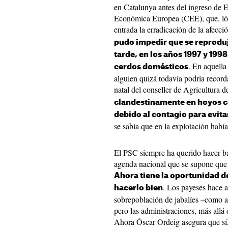
en Catalunya antes del ingreso de
Económica Europea (CEE), que, ló
entrada la erradicación de la afecci
pudo impedir que se reproduje
tarde, en los años 1997 y 1998,
. En aquell
cerdos domésticos
alguien quizá todavía podría reco
natal del conseller de Agricultura
clandestinamente en hoyos co
debido al contagio para evitar
se sabía que en la explotación habí
El PSC siempre ha querido hacer ban
agenda nacional que se supone que h
Ahora tiene la oportunidad d
. Los payeses hace 
hacerlo bien
sobrepoblación de jabalíes –como a
pero las administraciones, más allá
Ahora Óscar Ordeig asegura que sí,