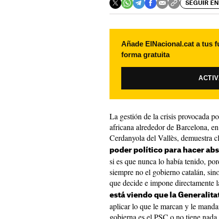
SEGUIR EN
Añade ElNacional.cat a tus f
forma gratuita
ACTI
La gestión de la crisis provocada po
africana alrededor de Barcelona, en
Cerdanyola del Vallès, demuestra 
poder político para hacer a
si es que nunca lo había tenido, por
siempre no el gobierno catalán, sin
que decide e impone directamente
está viendo que la Generalita
aplicar lo que le marcan y le mand
gobierna es el PSC o no tiene nada