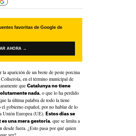
uentes favoritas de Google de
VAR AHORA →
r la aparición de un brote de peste porcina
 Collserola, en el término municipal de
claramente que
Catalunya no tiene
, o que lo ha perdido
bsolutamente nada
que la última palabra de todo la tiene
o el gobierno español, por no hablar de lo
 la Unión Europea (UE).
Estos días se
, que se limita a
t es una mera gestoría
an desde fuera. ¿Esto pasa por qué quien
 que ver?