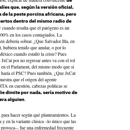
de
líes que, según la versión oficial,
s de la peste porcina africana, pero
ertos dentro del mismo radio de
y cuando resulta que el patógeno es un
 100% en los casos contagiados. La
ién debería sobrar. ¿Que Salvador Illa, en
t, hubiera tenido que anular, o por lo
México cuando estalló la crisis? Pues
 JxCat por no regresar antes va con el rol
 en el Parlament, del mismo modo que si
o haría el PSC? Pues también. ¿Que JxCat
uestra que el origen del agente
IRTA en cuestión, cabezas políticas se
ie dimite por nada, sería motivo de
.
era alguien
ca para hacer según qué planteamientos. La
a y en la variante clásica –lo único que las
as provoca–, fue una enfermedad frecuente