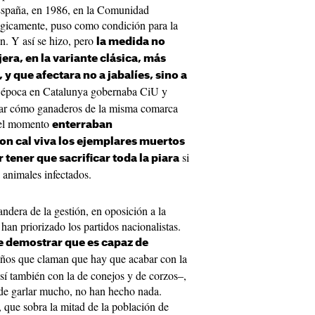
 España, en 1986, en la Comunidad
gicamente, puso como condición para la
ón. Y así se hizo, pero
la medida no
ra, en la variante clásica, más
 y que afectara no a jabalíes, sino a
a época en Catalunya gobernaba CiU y
rdar cómo ganaderos de la misma comarca
 del momento
enterraban
n cal viva los ejemplares muertos
si
 tener que sacrificar toda la piara
a animales infectados.
dera de la gestión, en oposición a la
an priorizado los partidos nacionalistas.
e demostrar que es capaz de
años que claman que hay que acabar con la
sí también con la de conejos y de corzos–,
 de garlar mucho, no han hecho nada.
 que sobra la mitad de la población de