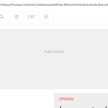
i Barça
Tiempo violento Catalunya
Antifrau Sílvia Orriols
Asesinato Barce
OPINIÓN