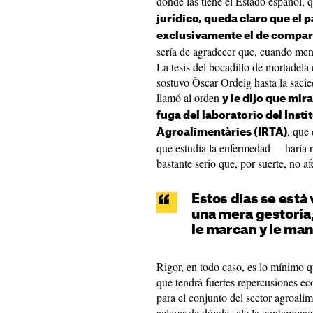
donde las tiene el Estado español, 
jurídico, queda claro que el p
exclusivamente el de compa
sería de agradecer que, cuando meno
La tesis del bocadillo de mortade
sostuvo Òscar Ordeig hasta la sacie
llamó al orden
y le dijo que mir
fuga del laboratorio del Insti
, que
Agroalimentàries (IRTA)
que estudia la enfermedad— haría reí
bastante serio que, por suerte, no a
Estos días se está 
una mera gestoría, 
le marcan y le ma
Rigor, en todo caso, es lo mínimo q
que tendrá fuertes repercusiones ec
para el conjunto del sector agroal
aclarar de dónde sale la contamina