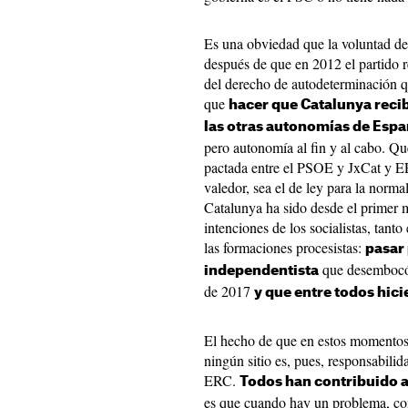
Es una obviedad que la voluntad de
después de que en 2012 el partido r
del derecho de autodeterminación q
que
hacer que Catalunya recib
las otras autonomías de Esp
pero autonomía al fin y al cabo. Que
pactada entre el PSOE y JxCat y ER
valedor, sea el de ley para la normal
Catalunya ha sido desde el primer 
intenciones de los socialistas, tan
las formaciones procesistas:
pasar
que desembocó 
independentista
de 2017
y que entre todos hici
El hecho de que en estos momentos 
ningún sitio es, pues, responsabili
ERC.
Todos han contribuido a
es que cuando hay un problema, com