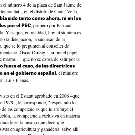
n el número 4 de la plaza de Sant Jaume de
eneralitat–, en el distrito de Ciutat Vella,
bía sido tanto como ahora, ni en los
, primero por Pasqual
os por el PSC
a. Y es que, en realidad, hoy ni siquiera es
olo la delegación, la sucursal, de la
 que se lo pregunten al conseller de
limentació, Òscar Ordeig —sobre el papel
de marras—, que no se cansa de salir por la
 fuera el caso, de las directrices
, el ministro
o en el gobierno español
ón, Luis Planas.
visto en el Estatut aprobado en 2006 –que
 de 1979–, le corresponde, "respetando lo
o de las competencias que le atribuye el
tución, la competencia exclusiva en materia
raducido es lo mismo que decir que
vas en agricultura y ganadería, salvo allí