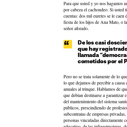
Para que usted y yo nos hagamos un
por cabeza el cachondeo. Si usted t
cuentas: dos mil euretes se le caen d
fiesta de los hijos de Ana Mato, o l
señor aforado.
De los casi dosci
que hay registrad
llamada “democrac
cometidos por el P
Pero no se trata solamente de lo qu
lo que dejamos de percibir a causa 
anuales al trinque. Hablamos de que
que debían destinarse a garantizar e
del mantenimiento del sistema sanit
públicos, prescindiendo de profesion
subcontratas de empresas privadas, q
personas vinculadas directamente co
educativo, de las infraestructuras, d