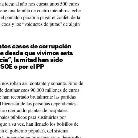
a idea: al año nos cuesta unos 500 euros
iene una familia de cuatro miembros, eche
el pantalón para ir a pagar el confeti de la
a coca y los “volquetes de putas” de algún
entos casos de corrupción
os desde que vivimos esta
ia”, la mitad han sido
SOE o por el PP
e nos roban así, contante y sonante. Sino de
de destinar esos 90.000 millones de euros
 han recortado brutalmente las partidas
l bienestar de las personas dependientes,
ario (cerrando plantas de hospitales
ales públicos para sustituirlos por
ue a su vez, han llenado los bolsillos de
n el gobierno popular), del sistema
e la inversión en investigación y desarrollo,