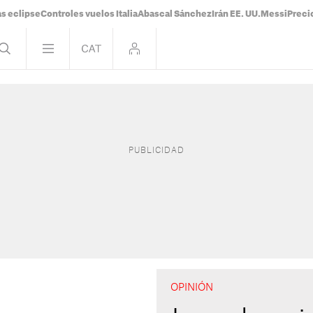
s eclipse
Controles vuelos Italia
Abascal Sánchez
Irán EE. UU.
Messi
Preci
OPINIÓN