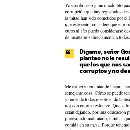
Yo escribo esto y me quedo bloquea
corrupción que hay registrados des
la mitad han sido cometidos por el
que este señor considere que el rob
euros al año pueda considerarse de
de insultarnos directamente a todos
Dígame, señor Gonz
planteo no le resu
que los que nos s
corruptos y no de
Me esfuerzo en tratar de llegar a c
semejante cosa. Cómo se puede tene
y reírse de todos nosotros: de tantí
no) con enorme esfuerzo. Que sufre
están dejando, por una educación p
profesorado maltratado; familias q
comida en su mesa. Porque tenemos