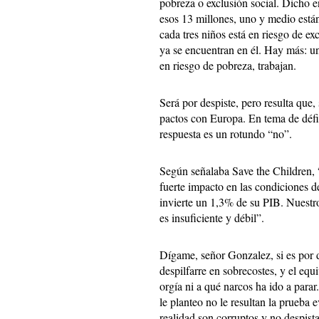
pobreza o exclusión social. Dicho
esos 13 millones, uno y medio está
cada tres niños está en riesgo de ex
ya se encuentran en él. Hay más: un
en riesgo de pobreza, trabajan.
Será por despiste, pero resulta que,
pactos con Europa. En tema de défici
respuesta es un rotundo “no”.
Según señalaba Save the Children, “
fuerte impacto en las condiciones d
invierte un 1,3% de su PIB. Nuestro
es insuficiente y débil”.
Dígame, señor Gonzalez, si es por 
despilfarre en sobrecostes, y el eq
orgía ni a qué narcos ha ido a para
le planteo no le resultan la prueba
realidad son corruptos y no despist