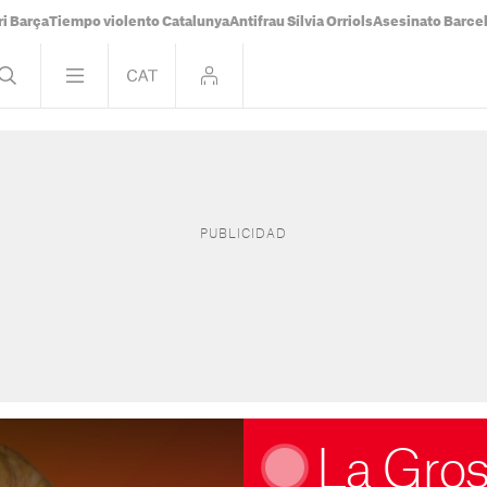
i Barça
Tiempo violento Catalunya
Antifrau Sílvia Orriols
Asesinato Barce
La Gros