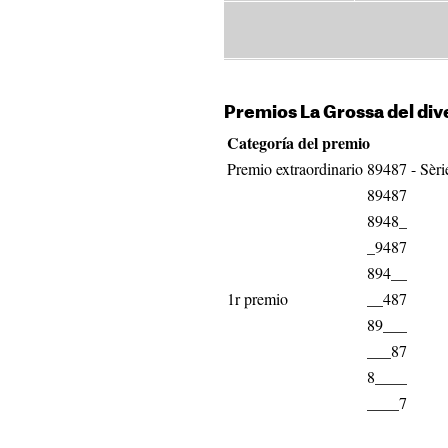
Premios La Grossa del di
Categoría del premio
Premio extraordinario
89487 - Sèri
89487
8948_
_9487
894__
1r premio
__487
89___
___87
8____
____7