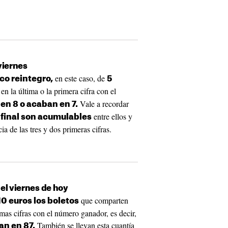
viernes
en este caso, de
co reintegro,
5
en la última o la primera cifra con el
Vale a recordar
en 8 o acaban en 7.
entre ellos y
y final son acumulables
a de las tres y dos primeras cifras.
el viernes de hoy
que comparten
0 euros los boletos
timas cifras con el número ganador, es decir,
También se llevan esta cuantía
an en 87.