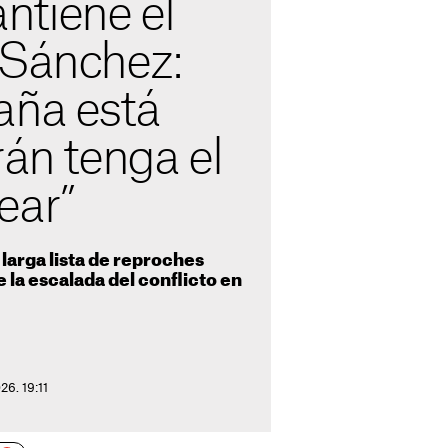
tiene el
 Sánchez:
aña está
rán tenga el
ear”
 larga lista de reproches
 la escalada del conflicto en
26. 19:11