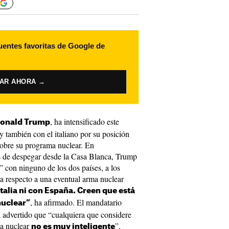
uentes favoritas de Google de
VAR AHORA →
, ha intensificado este
onald Trump
 también con el italiano por su posición
sobre su programa nuclear. En
es de despegar desde la Casa Blanca, Trump
 con ninguno de los dos países, a los
va respecto a una eventual arma nuclear
talia ni con España. Creen que está
, ha afirmado. El mandatario
nuclear”
a advertido que “cualquiera que considere
ma nuclear
”,
no es muy inteligente