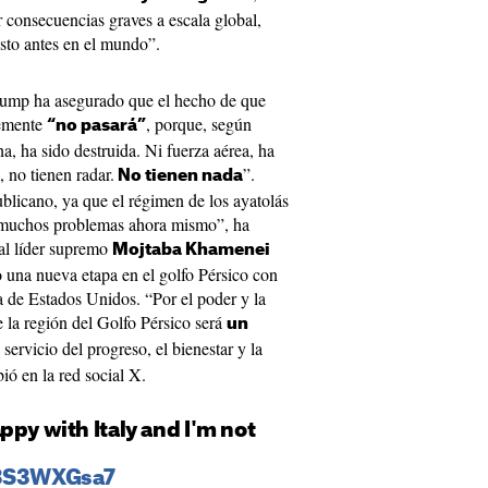
 consecuencias graves a escala global,
sto antes en el mundo”.
 Trump ha asegurado que el hecho de que
lemente
, porque, según
“no pasará”
na, ha sido destruida. Ni fuerza aérea, ha
, no tienen radar.
”.
No tienen nada
ublicano, ya que el régimen de los ayatolás
 muchos problemas ahora mismo”, ha
ual líder supremo
Mojtaba Khamenei
 una nueva etapa en el golfo Pérsico con
ia de Estados Unidos. “Por el poder y la
de la región del Golfo Pérsico será
un
 servicio del progreso, el bienestar y la
ió en la red social X.
ppy with Italy and I'm not
i3S3WXGsa7