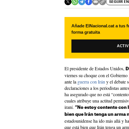
SEGUIR EN
Añade ElNacional.cat a tus f
forma gratuita
ACTI
El presidente de Estados Unidos,
D
viernes su choque con el Gobierno y
ante la
guerra con Irán
y el debate 
declaraciones a los periodistas ant
ha asegurado que no está “contento”
cuales atribuye una actitud permisi
iraní.
“No estoy contento con I
bien que Irán tenga un arma 
estadounidense ha ido más allá y h
que está bien que Irán tenga un ar