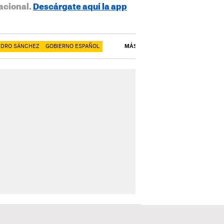
acional.
Descárgate aquí la app
EDRO SÁNCHEZ
GOBIERNO ESPAÑOL
MÁS