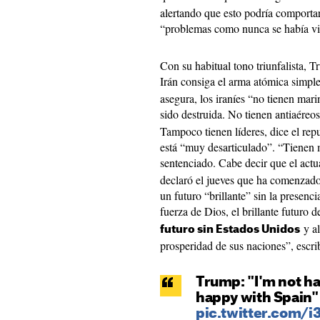
alertando que esto podría comportar
“problemas como nunca se había vi
Con su habitual tono triunfalista,
Irán consiga el arma atómica simp
asegura, los iraníes “no tienen mari
sido destruida. No tienen antiaéreos
Tampoco tienen líderes, dice el rep
está “muy desarticulado”. “Tienen
sentenciado. Cabe decir que el act
declaró el jueves que ha comenzado
un futuro “brillante” sin la presenc
fuerza de Dios, el brillante futuro 
y al
futuro sin Estados Unidos
prosperidad de sus naciones”, escrib
Trump: "I'm not ha
happy with Spain"
pic.twitter.com/