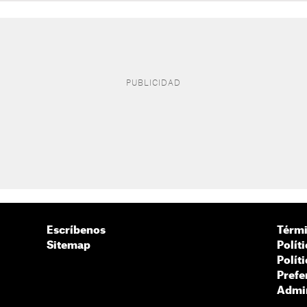
Escríbenos
Térmi
Sitemap
Polít
Polít
Prefe
Admin