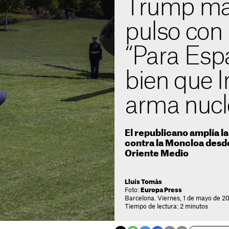
Trump man
pulso con
“Para Esp
bien que I
arma nucl
El republicano amplía la
contra la Moncloa desde
Oriente Medio
Lluís Tomàs
Foto:
Europa Press
Barcelona. Viernes, 1 de mayo de 20
Tiempo de lectura: 2 minutos