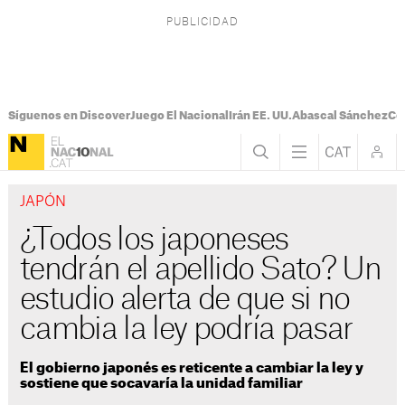
Síguenos en Discover
Juego El Nacional
Irán EE. UU.
Abascal Sánchez
Con
JAPÓN
¿Todos los japoneses
tendrán el apellido Sato? Un
estudio alerta de que si no
cambia la ley podría pasar
El gobierno japonés es reticente a cambiar la ley y
sostiene que socavaría la unidad familiar