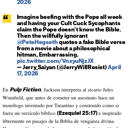
2026
Imagine beefing with the Pope all week
and having your Cult Cuck Sycophants
claim the Pope doesn't know the Bible.
Then the willfully ignorant
@PeteHegseth
quotes a fake Bible verse
from a movie about a philosophical
hitman, Embarrassing.
pic.twitter.com/VnxyuNjzJX
— Jerry_Saiyan (@JerryWillResist)
April
17, 2026
En
, Jackson interpreta al sicario Jules
Pulp Fiction
Winnfield, que antes de cometer un asesinato hace un
monólogo inventado por Tarantino y construido como si
fuera un versículo bíblico
e inspirado
(Ezequiel 25:17)
libremente en pasajes de la Biblia de venganza divina.