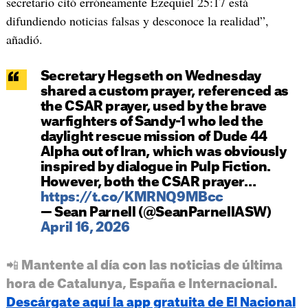
secretario citó erróneamente Ezequiel 25:17 está
difundiendo noticias falsas y desconoce la realidad”,
añadió.
Secretary Hegseth on Wednesday
shared a custom prayer, referenced as
the CSAR prayer, used by the brave
warfighters of Sandy-1 who led the
daylight rescue mission of Dude 44
Alpha out of Iran, which was obviously
inspired by dialogue in Pulp Fiction.
However, both the CSAR prayer…
https://t.co/KMRNQ9MBcc
— Sean Parnell (@SeanParnellASW)
April 16, 2026
📲 Mantente al día con las noticias de última
hora de Catalunya, España e Internacional.
Descárgate aquí la app gratuita de El Nacional