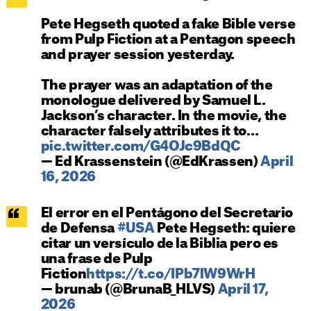
Pete Hegseth quoted a fake Bible verse
from Pulp Fiction at a Pentagon speech
and prayer session yesterday.
The prayer was an adaptation of the
monologue delivered by Samuel L.
Jackson’s character. In the movie, the
character falsely attributes it to…
pic.twitter.com/G4OJc9BdQC
— Ed Krassenstein (@EdKrassen)
April
16, 2026
El error en el Pentágono del Secretario
de Defensa
#USA
Pete Hegseth: quiere
citar un versículo de la Biblia pero es
una frase de Pulp
Fiction
https://t.co/IPb7lW9WrH
— brunab (@BrunaB_HLVS)
April 17,
2026