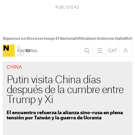
Síguenos en Discover
Juego El Nacional
Ultimátum Gobierno Italia
Melon
CHINA
Putin visita China días
después de la cumbre entre
Trump y Xi
El encuentro refuerza la alianza sino-rusa en plena
tensión por Taiwán y la guerra de Ucrania