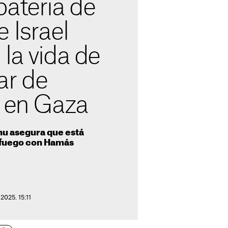
batería de
 Israel
la vida de
ar de
s en Gaza
hu asegura que está
l fuego con Hamás
2025. 15:11