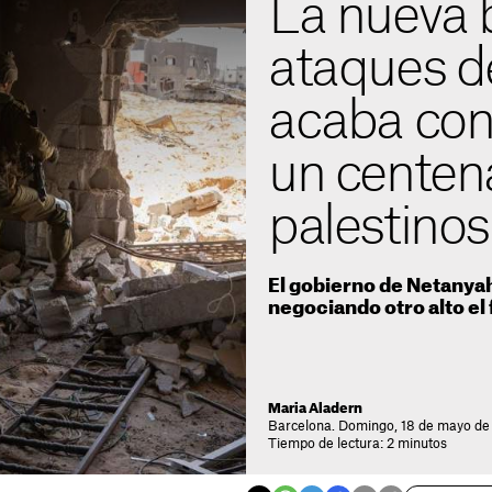
La nueva 
ataques de
acaba con 
un centen
palestino
El gobierno de Netanya
negociando otro alto e
Maria Aladern
Barcelona. Domingo, 18 de mayo de 
Tiempo de lectura: 2 minutos