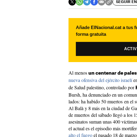
SEGUIR EN
Añade ElNacional.cat a tus f
forma gratuita
ACTI
Al menos
un centenar de pale
nueva ofensiva del ejército israelí
en
de Salud palestino, controlado por
Bursh, ha denunciado en un comuni
lados: ha habido 50 muertos en el su
Al Balà y 8 más en la ciudad de Gaz
de muertos del sábado llegó a los 15
asesinatos suman unas 400 víctimas.
el actual es el episodio más mortíf
alto el fuego
el pasado 18 de marzo