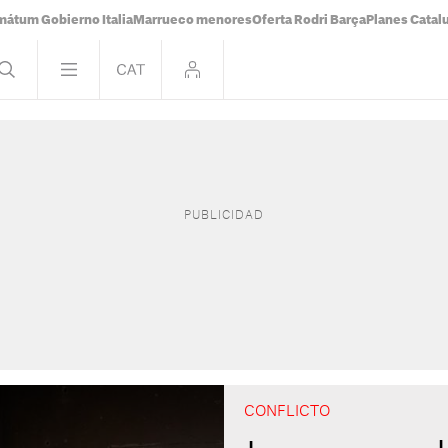
mátum Gobierno Italia
Marrueco menores
Oferta Rodri Barça
Planes Catal
CONFLICTO