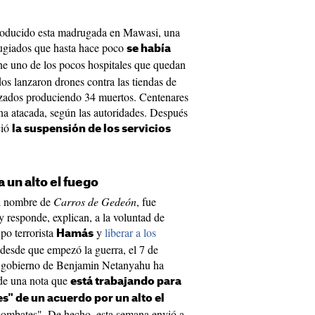
producido esta madrugada en Mawasi, una
ugiados que hasta hace poco
se había
ne uno de los pocos hospitales que quedan
dos lanzaron drones contra las tiendas de
zados produciendo 34 muertos. Centenares
na atacada, según las autoridades. Después
ció
la suspensión de los servicios
 un alto el fuego
el nombre de
Carros de Gedeón
, fue
 y responde, explican, a la voluntad de
po terrorista
y
liberar a los
Hamás
 desde que empezó la guerra, el 7 de
el gobierno de Benjamin Netanyahu ha
de una nota que
está trabajando para
es" de un acuerdo por un alto el
 combates". De hecho, esta semana envió a