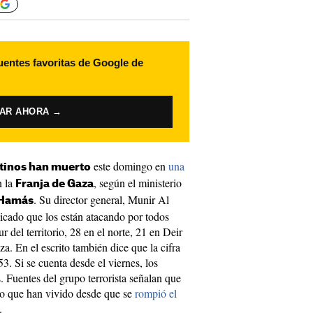
uentes favoritas de Google de
VAR AHORA →
este domingo en
una
stinos han muerto
 la
, según el ministerio
Franja de Gaza
. Su director general, Munir Al
Hamás
cado que los están atacando por todos
r del territorio, 28 en el norte, 21 en Deir
a. En el escrito también dice que la cifra
3. Si se cuenta desde el viernes, los
 Fuentes del grupo terrorista señalan que
ero que han vivido desde que se
rompió el
.