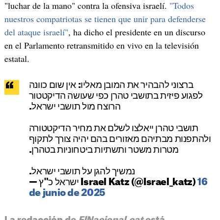
"luchar de la mano" contra la ofensiva israelí.
"Todos
nuestros compatriotas se tienen que unir para defenderse
del ataque israelí"
, ha dicho el presidente en un discurso
en el Parlamento retransmitido en vivo en la televisión
estatal.
ברצוני להבהיר את המובן מאליו: אין שום כוונה
לפגוע פיזית בתושבי טהרן כפי שעושה הדיקטטור
הרוצח מול תושבי ישראל.
תושבי טהרן ייאלצו לשלם את מחיר הדיקטטורה
ולהתפנות מבתיהם מאזורים בהם יהיה צורך לתקוף
מטרות משטר ותשתיות ביטחוניות בטהרן.
נמשיך להגן על תושבי ישראל.
— ישראל כ"ץ Israel Katz (@Israel_katz)
16
de junio de 2025