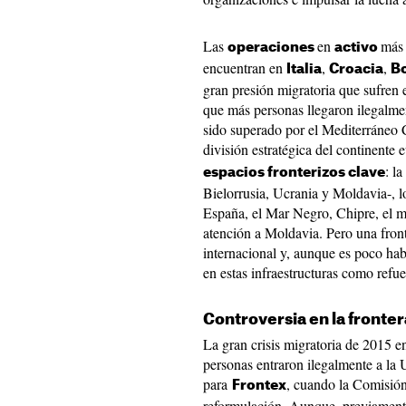
Las
en
más 
operaciones
activo
encuentran en
,
,
Italia
Croacia
B
gran presión migratoria que sufren e
que más personas llegaron ilegalm
sido superado por el Mediterráneo C
división estratégica del continente
: l
espacios fronterizos clave
Bielorrusia, Ucrania y Moldavia-, l
España, el Mar Negro, Chipre, el m
atención a Moldavia. Pero una fron
internacional y, aunque es poco ha
en estas infraestructuras como refuer
Controversia en la fronte
La gran crisis migratoria de 2015 e
personas entraron ilegalmente a la
para
, cuando la Comisió
Frontex
reformulación. Aunque, previamente