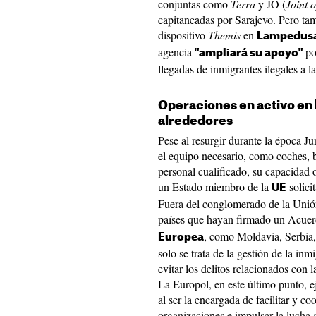
conjuntas como
Terra
y JO (
Joint 
capitaneadas por Sarajevo. Pero tamb
dispositivo
Themis
en
Lampedus
agencia
po
"ampliará su apoyo"
llegadas de inmigrantes ilegales a la 
Operaciones en activo en
alrededores
Pese al resurgir durante la época J
el equipo necesario, como coches, 
personal cualificado, su capacidad 
un Estado miembro de la
solicit
UE
Fuera del conglomerado de la Unión
países que hayan firmado un Acuer
, como Moldavia, Serbia,
Europea
solo se trata de la gestión de la in
evitar los delitos relacionados con l
La Europol, en este último punto, e
al ser la encargada de facilitar y c
organizaciones e impulsar la lucha a