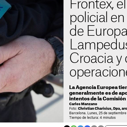
Frontex, e
policial en
de Europa
Lampedusa
Croacia y 
operacion
La Agencia Europea tien
generalmente es de apoy
intentos de la Comisión
Carlos Manzano
Foto:
Christian Charisius, Dpa, ar
Barcelona. Lunes, 25 de septiembre
Tiempo de lectura: 4 minutos