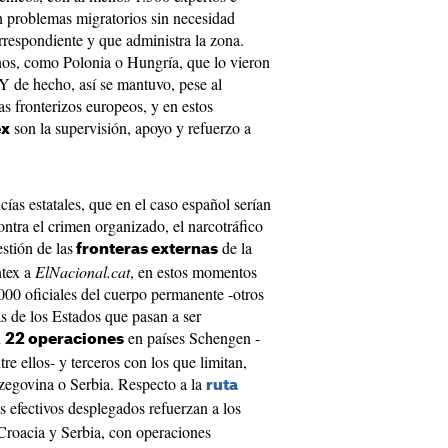
en problemas migratorios sin necesidad
rrespondiente y que administra la zona.
os, como Polonia o Hungría, que lo vieron
Y de hecho, así se mantuvo, pese al
as fronterizos europeos, y en estos
son la supervisión, apoyo y refuerzo a
ex
cías estatales, que en el caso español serían
ontra el crimen organizado, el narcotráfico
estión de las
de la
fronteras externas
ntex a
ElNacional.cat
, en estos momentos
000 oficiales del cuerpo permanente -otros
as de los Estados que pasan a ser
n
en países Schengen -
22 operaciones
re ellos- y terceros con los que limitan,
zegovina o Serbia. Respecto a la
ruta
os efectivos desplegados refuerzan a los
Croacia y Serbia, con operaciones