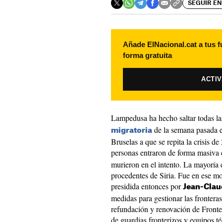
SEGUIR EN
Añade ElNacional.cat a tus f
forma gratuita
ACTI
Lampedusa ha hecho saltar todas l
de la semana pasada en
migratoria
Bruselas a que se repita la crisis 
personas entraron de forma masiva 
murieron en el intento. La mayoría e
procedentes de Siria. Fue en ese 
presidida entonces por
Jean-Clau
medidas para gestionar las fronteras 
refundación y renovación de Frontex
de guardias fronterizos y equipos t