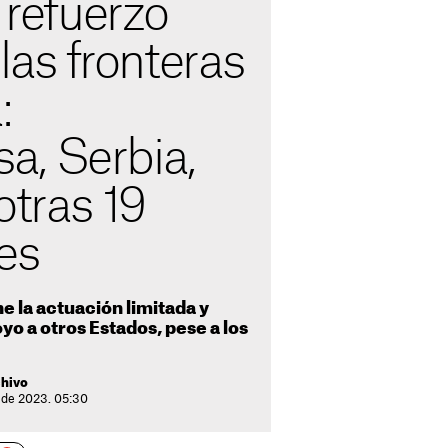
l refuerzo
 las fronteras
:
, Serbia,
otras 19
es
e la actuación limitada y
o a otros Estados, pese a los
chivo
 de 2023. 05:30