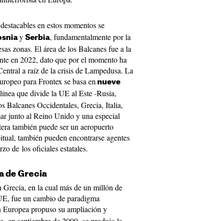
destacables en estos momentos se
y
, fundamentalmente por la
osnia
Serbia
sas zonas. El área de los Balcanes fue a la
ente en 2022, dato que por el momento ha
entral a raíz de la crisis de Lampedusa. La
 europeo para Frontex se basa en
nueve
a línea que divide la UE al Este -Rusia,
os Balcanes Occidentales, Grecia, Italia,
ar junto al Reino Unido y una especial
tera también puede ser un aeropuerto
bitual, también pueden encontrarse agentes
zo de los oficiales estatales.
ra de Grecia
n Grecia, en la cual más de un millón de
 UE, fue un cambio de paradigma
n Europea propuso su ampliación y
, en septiembre de 2009, se produjo la