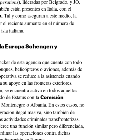
operations
), lideradas por Belgrado, y JO,
ién están presentes en Italia, con el
. Tal y como aseguran a este medio, la
a
r el reciente aumento en el número de
isla italiana.
 la Europa Schengen y
uncker de esta agencia que cuenta con todo
buques, helicópteros o aviones, además de
operativa se reduce a la asistencia cuando
a su apoyo en las fronteras exteriores.
, se encuentra activa en todos aquellos
do de Estatus con la
Comisión
 Montenegro o Albania. En estos casos, no
migración ilegal masiva, sino también de
as actividades criminales transfronterizas.
jerce una función similar pero diferenciada,
oordinar las operaciones contra dichas
ntiterrorista en Europa.