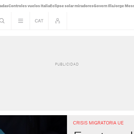
tadas
Controles vuelos Italia
Eclipse solar miradores
Govern Illa
Jorge Mes
CRISIS MIGRATORIA UE