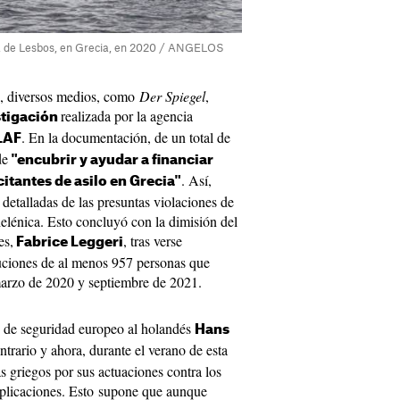
sla de Lesbos, en Grecia, en 2020 / ANGELOS
2, diversos medios, como
Der Spiegel
,
realizada por la agencia
stigación
. En la documentación, de un total de
LAF
de
"encubrir y ayudar a financiar
. Así,
citantes de asilo en Grecia"
etalladas de las presuntas violaciones de
elénica. Esto concluyó con la dimisión del
es,
, tras verse
Fabrice Leggeri
luciones de al menos 957 personas que
marzo de 2020 y septiembre de 2021.
po de seguridad europeo al holandés
Hans
trario y ahora, durante el verano de esta
s griegos por sus actuaciones contra los
explicaciones. Esto supone que aunque