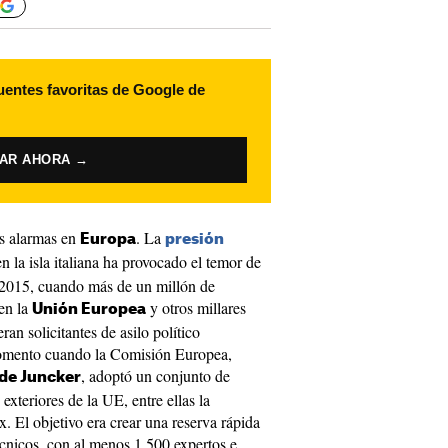
uentes favoritas de Google de
VAR AHORA →
as alarmas en
. La
Europa
presión
 la isla italiana ha provocado el temor de
de 2015, cuando más de un millón de
en la
y otros millares
Unión Europea
ran solicitantes de asilo político
momento cuando la Comisión Europea,
, adoptó un conjunto de
de Juncker
exteriores de la UE, entre ellas la
. El objetivo era crear una reserva rápida
écnicos, con al menos 1.500 expertos e