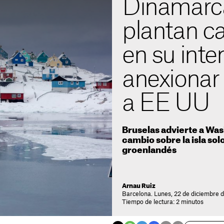
Dinamarca
plantan c
en su inte
anexionar
a EE UU
Bruselas advierte a Wa
cambio sobre la isla sol
groenlandés
Arnau Ruiz
Barcelona. Lunes, 22 de diciembre d
Tiempo de lectura: 2 minutos