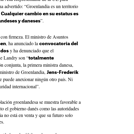
 ha advertido: “Groenlandia es un territorio
Cualquier cambio en su estatus es
”.
andeses y daneses
con firmeza. El ministro de Asuntos
, ha anunciado la
sen
convocatoria del
y ha denunciado que el
idos
de Landry son “
totalmente
ón conjunta, la primera ministra danesa,
 ministro de Groenlandia,
Jens-Frederik
se puede anexionar ningún otro país. Ni
uridad internacional”.
blación groenlandesa se muestra favorable a
to el gobierno danés como las autoridades
ia no está en venta y que su futuro solo
es.