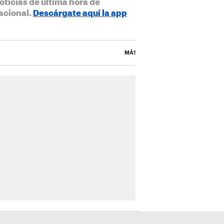
oticias de última hora de
acional.
Descárgate aquí la app
MÁS