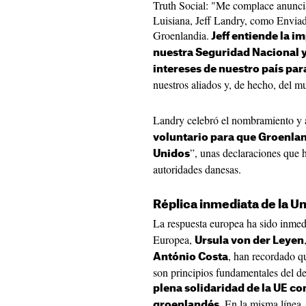
Truth Social: "Me complace anun
Luisiana, Jeff Landry, como Enviad
Groenlandia.
Jeff entiende la i
nuestra Seguridad Nacional 
intereses de nuestro país par
nuestros aliados y, de hecho, del mu
Landry celebró el nombramiento y 
voluntario para que Groenlan
”, unas declaraciones que h
Unidos
autoridades danesas.
Réplica inmediata de la U
La respuesta europea ha sido inmed
Europea,
Ursula von der Leyen
, han recordado que
António Costa
son principios fundamentales del de
plena solidaridad de la UE c
En la misma línea,
groenlandés.