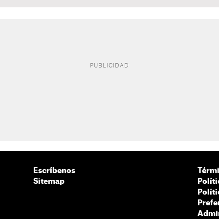
Escríbenos
Térmi
Sitemap
Polít
Polít
Prefe
Admin