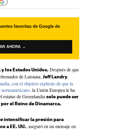
uentes favoritas de Google de
VAR AHORA →
Después de que
 y los Estados Unidos.
obernador de Luisiana,
,
Jeff Landry
ndia, con el objetivo explícito de que la
io norteamericano,
la Unión Europea le ha
el estatus de Groenlandia
solo puede ser
y por el Reino de Dinamarca.
 intensificar la presión para
, aseguró en un mensaje en
ico a EE. UU.