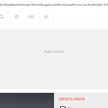
ián Puigdemont
Jorge Messi
Sequía Londres
Ceuta
Precio luz hoy
Felipe VI 
GROENLANDIA