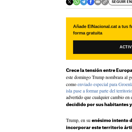
SEGUIR EN
Añade ElNacional.cat a tus f
forma gratuita
ACTI
Crece la tensión entre Europa
este domingo Trump nombrara al g
como
enviado especial para Groenla
isla pase a formar parte del territor
advertido que cualquier cambio en 
decidido por sus habitantes 
Trump, en su
enésimo intento de
incorporar este territorio árt