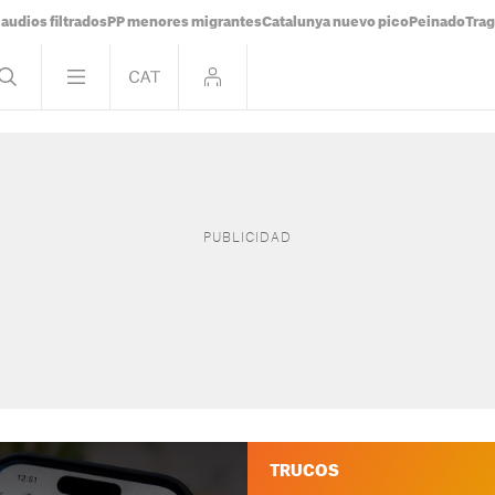
audios filtrados
PP menores migrantes
Catalunya nuevo pico
Peinado
Trag
TRUCOS