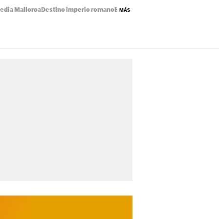
edia Mallorca
Destino imperio romano
Eclipse solar mapa
Precio de la luz
MÁS