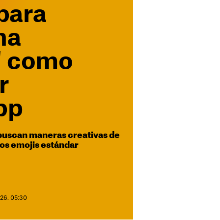
 para
na
' como
r
pp
buscan maneras creativas de
los emojis estándar
026. 05:30