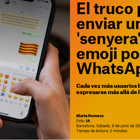
El truco
enviar u
'senyera
emoji po
WhatsA
Cada vez más usuarios 
expresarse más allá de 
Marta Romera
Foto:
IA
Barcelona. Sábado, 6 de junio de 2
Tiempo de lectura: 2 minutos