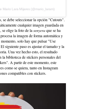
de Mario Lara Mijares (@mario_laram)
s
, se debe seleccionar la opción "Cutouts".
máticamente cualquier imagen guardada en
 se elige la foto de la
senyera
que se ha
 procesa la imagen de forma automática y
e momento, solo hay que pulsar "Use
 El siguiente paso es ajustar el tamaño y la
toria. Una vez hecho esto, el resultado
a biblioteca de stickers personales del
ckers". A partir de este momento, este
eces como se quiera, tanto en Instagram
nes compatibles con stickers.