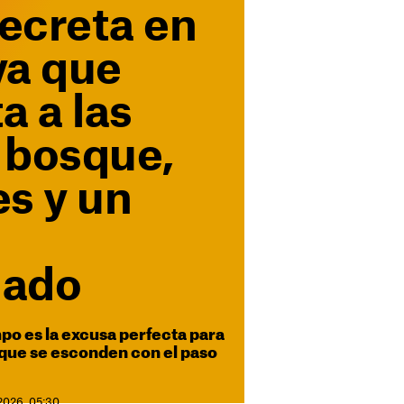
secreta en
ya que
a a las
: bosque,
s y un
nado
mpo es la excusa perfecta para
 que se esconden con el paso
2026. 05:30