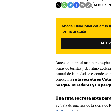
Tiempo de lectura: 2 minutos
SEGUIR EN
Añade ElNacional.cat a tus f
forma gratuita
ACTI
Barcelona mira al mar, pero respira 
llenas de turistas y del ritmo acele
natural de la ciudad se esconde en
conocen la
ruta secreta en Cata
bosque, miradores y un par
Una ruta secreta apta para 
Se trata de una ruta de la sierra de
P
. En este inmenso pulm