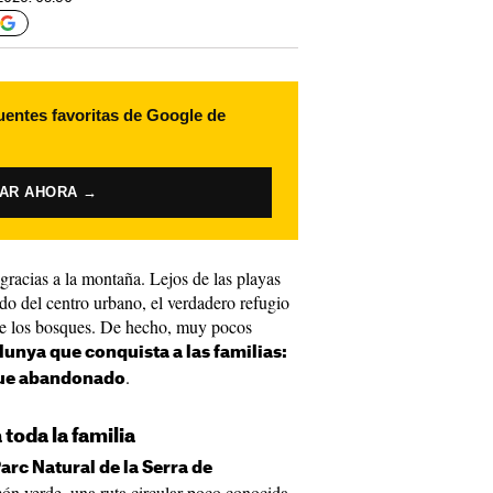
uentes favoritas de Google de
VAR AHORA →
gracias a la montaña. Lejos de las playas
rado del centro urbano, el verdadero refugio
tre los bosques. De hecho, muy pocos
lunya que conquista a las familias:
.
que abandonado
toda la familia
arc Natural de la Serra de
ón verde, una ruta circular poco conocida