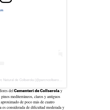
am
Una publicación compartida de Parc Natural de Collserola (@parcncollserola)
dores del
y
Cementeri de Collserola
re pinos mediterráneos, claros y antiguos
o aproximado de poco más de cuatro
uta es considerada de dificultad moderada y