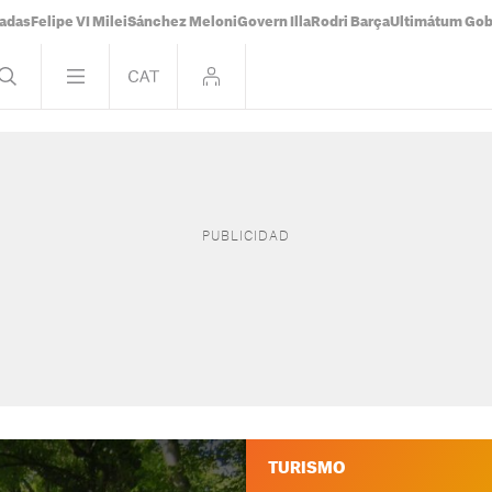
tadas
Felipe VI Milei
Sánchez Meloni
Govern Illa
Rodri Barça
Ultimátum Gobi
TURISMO