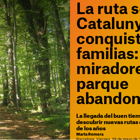
La ruta 
Catalun
conquist
familias
miradore
parque
abando
La llegada del buen tie
descubrir nuevas rutas
de los años
Marta Romera
Barcelona. Viernes, 29 de mayo de 