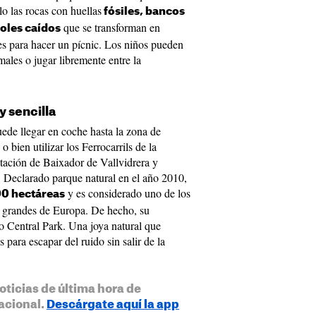
lo las rocas con huellas
fósiles, bancos
que se transforman en
oles caídos
les para hacer un pícnic. Los niños pueden
males o jugar libremente entre la
y sencilla
puede llegar en coche hasta la zona de
 bien utilizar los Ferrocarrils de la
stación de Baixador de Vallvidrera y
 Declarado parque natural en el año 2010,
y es considerado uno de los
00 hectáreas
s grandes de Europa. De hecho, su
so Central Park. Una joya natural que
 para escapar del ruido sin salir de la
oticias de última hora de
acional.
Descárgate aquí la app