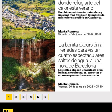
donde refugiarte del
calor este verano
Combinar patrimonio, naturaleza y
un clima más fresco en los meses de
más calor es posible en Catalunya
Marta Romera
Sábado, 27 de junio de 2026 - 05:30
La bonita excursión al
Penedès para visitar
cuatro espectaculares
saltos de agua: a una
hora de Barcelona
Los saltos ofrecen una ruta de gran
belleza entre bosques, torrentes y
cuatro espectaculares cascadas
Marta Romera
Viernes, 26 de junio de 2026 - 05:30
1
2
3
4
5
»