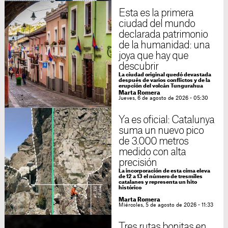
Esta es la primera
ciudad del mundo
declarada patrimonio
de la humanidad: una
joya que hay que
descubrir
La ciudad original quedó devastada
después de varios conflictos y de la
erupción del volcán Tungurahua
Marta Romera
Jueves, 6 de agosto de 2026 - 05:30
Ya es oficial: Catalunya
suma un nuevo pico
de 3.000 metros
medido con alta
precisión
La incorporación de esta cima eleva
de 12 a 13 el número de tresmiles
catalanes y representa un hito
histórico
Marta Romera
Miércoles, 5 de agosto de 2026 - 11:33
Tres rutas bonitas en