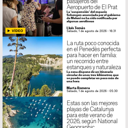
pasajeros del
Aeropuerto de El Prat
La 'suspensión' del espacio
Schengen anunciada por el gobierno
de Meloni no ha sido notificada por
algunas aerolíneas
Lluís Tomàs
Sábado, 1 de agosto de 2026 - 16:31
La ruta poco conocida
en el Penedès perfecta
para hacer en familia:
un recorrido entre
estanques y naturaleza
La zona dispone de un itinerario
circular de unos tres kilómetros que
se puede completar en poco más de
una hora
Marta Romera
Sábado, 1 de agosto de 2026 - 05:30
Estas son las mejores
playas de Catalunya
para este verano de
2026, según National
Geographic