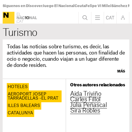
Síguenos en Discover
Juego El Nacional
Ceuta
Felipe VI Milei
Sánchez M
Turismo
Todas las noticias sobre turismo, es decir, las
actividades que hacen las personas, con finalidad de
ocio o negocio, cuando viajan a un lugar diferente
de donde residen.
MÁS
Otros autores relacionados
HOTELES
Aida Triviño
AEROPORT JOSEP
TARRADELLAS -EL PRAT
Carles Fillol
Júlia Peñascal
ILLES BALEARS
Sira Robles
CATALUNYA