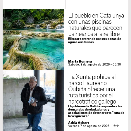
El pueblo en Catalunya
con unas piscinas
naturales que parecen
balnearios al aire libre
El lugar sorprende por sus pozas de
aguas cristalinas
Marta Romera
Sábado, 8 de agosto de 2026 - 05:30
La Xunta prohíbe al
narco Laureano
Oubiña ofrecer una
ruta turística por el
narcotráfico gallego
El gobierno de Galicia responde a las
demandas de ciudadanos y
asociaciones de detener esta "ruta de
la vergüenza"
Adrià Asbert
Viernes, 7 de agosto de 2026 - 16:44