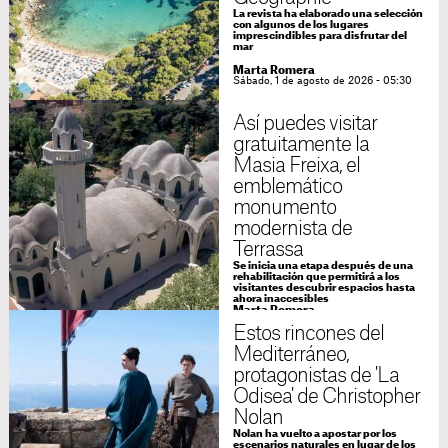
La revista ha elaborado una selección
con algunos de los lugares
imprescindibles para disfrutar del
mar
Marta Romera
Sábado, 1 de agosto de 2026 - 05:30
Así puedes visitar
gratuitamente la
Masia Freixa, el
emblemático
monumento
modernista de
Terrassa
Se inicia una etapa después de una
rehabilitación que permitirá a los
visitantes descubrir espacios hasta
ahora inaccesibles
Marta Romera
Martes, 28 de julio de 2026 - 05:30
Estos rincones del
Mediterráneo,
protagonistas de 'La
Odisea' de Christopher
Nolan
Nolan ha vuelto a apostar por los
escenarios naturales en lugar de los