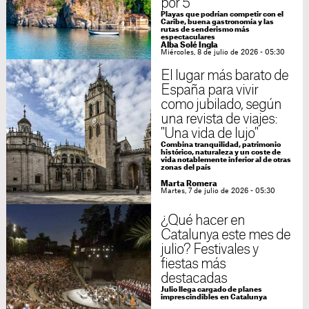
por 5
Playas que podrían competir con el
Caribe, buena gastronomía y las
rutas de senderismo más
espectaculares
Alba Solé Ingla
Miércoles, 8 de julio de 2026 - 05:30
El lugar más barato de
España para vivir
como jubilado, según
una revista de viajes:
"Una vida de lujo"
Combina tranquilidad, patrimonio
histórico, naturaleza y un coste de
vida notablemente inferior al de otras
zonas del país
Marta Romera
Martes, 7 de julio de 2026 - 05:30
¿Qué hacer en
Catalunya este mes de
julio? Festivales y
fiestas más
destacadas
Julio llega cargado de planes
imprescindibles en Catalunya